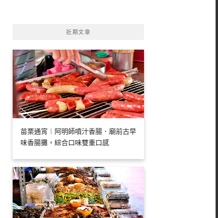
字:
近期文章
苗栗通宵︱阿明師噴汁香腸．廟前古早
味香腸攤，綜合口味雙重口感