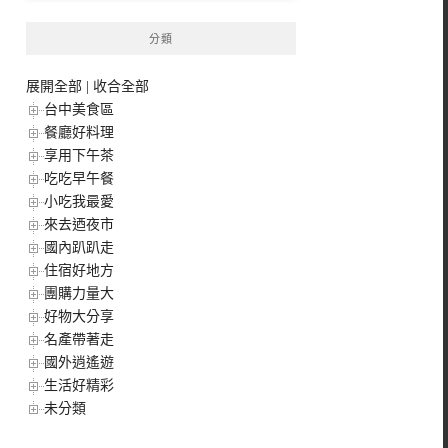
分類
展開全部
|
收合全部
台中美食區
餐廳好料理
享用下午茶
吃吃早午餐
小吃我最愛
來去迺夜市
國內趴趴走
住宿好地方
團購力量大
好物大分享
名產帶著走
國外逍遙遊
生活好精彩
未分類