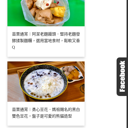
苗栗通宵︱阿潔老麵饅頭．堅持老麵發
酵揉製麵糰，選用當地食材，鬆軟又香
Q
苗栗通宵︱勇心豆花．媽祖賜名的黑白
雙色豆花，盤子是可愛的熊貓造型