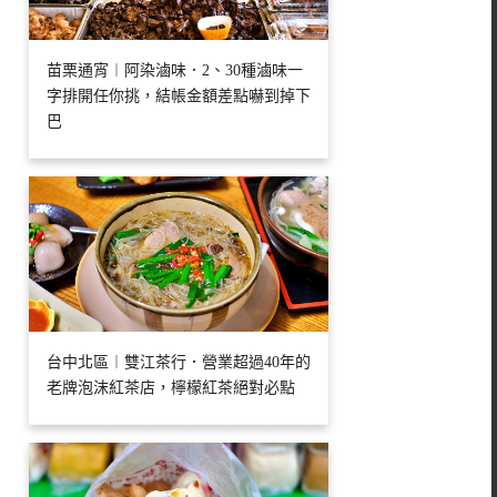
苗栗通宵︱阿染滷味．2、30種滷味一
字排開任你挑，結帳金額差點嚇到掉下
巴
台中北區︱雙江茶行．營業超過40年的
老牌泡沫紅茶店，檸檬紅茶絕對必點