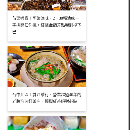
苗栗通宵︱阿染滷味．2、30種滷味一
字排開任你挑，結帳金額差點嚇到掉下
巴
台中北區︱雙江茶行．營業超過40年的
老牌泡沫紅茶店，檸檬紅茶絕對必點