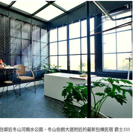
鄰近冬山河親水公園、冬山伯朗大道附近的最新包棟民宿 爵士333