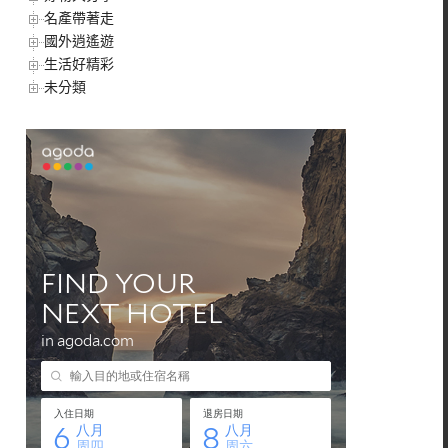
名產帶著走
國外逍遙遊
生活好精彩
未分類