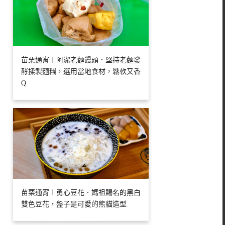
苗栗通宵︱阿潔老麵饅頭．堅持老麵發
酵揉製麵糰，選用當地食材，鬆軟又香
Q
苗栗通宵︱勇心豆花．媽祖賜名的黑白
雙色豆花，盤子是可愛的熊貓造型