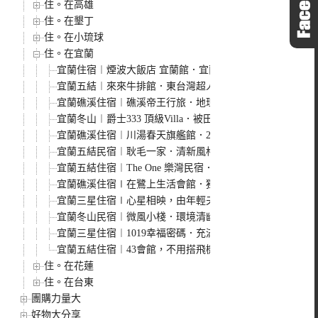
住。在高雄
住。在墾丁
住。在小琉球
住。在宜蘭
宜蘭住宿︱煙波大飯店 宜蘭館．宜蘭網美住宿飯店，房間寬
宜蘭五結︱來來牛排館．東台灣超人氣牛排館，火焰牛排很
宜蘭礁溪住宿︱礁溪帝王行旅．地理位置極佳的平價住宿，
宜蘭冬山︱爵士333 頂級Villa．被田園環繞的宜蘭最新
宜蘭礁溪住宿︱川湯春天旗艦館．2019礁溪最新親子溫泉
宜蘭五結民宿︱耿毛一家．清新風格民宿，提供廚具、烤肉
宜蘭五結住宿︱The One 樂灣民宿．周杰倫、昆凌結婚
宜蘭礁溪住宿∣在鷺上生活會館．獨棟的庭園住宅，每間房
宜蘭三星住宿∣心星相映，由年輕夫妻打造的幸福民宿，客
宜蘭冬山民宿︱微風小棧．環境清幽的小木屋連棟房間，大
宜蘭三星住宿︱1019幸福密碼．充滿幸福味道的溫暖民宿，
宜蘭五結住宿︱43會館，不用搭飛機出國就可以在台灣體驗
住。在花蓮
住。在台東
團購力量大
好物大分享