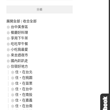
分類
展開全部
|
收合全部
台中美食區
餐廳好料理
享用下午茶
吃吃早午餐
小吃我最愛
來去迺夜市
國內趴趴走
住宿好地方
住。在台北
住。在桃園
住。在苗栗
住。在台中
住。在南投
住。在嘉義
住。在台南