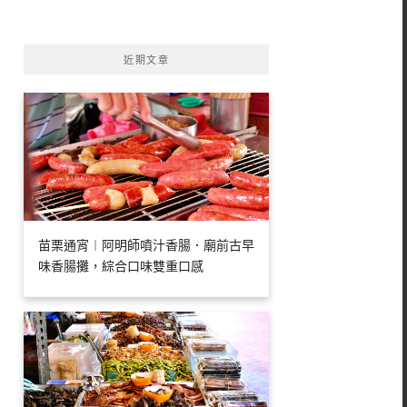
字:
近期文章
苗栗通宵︱阿明師噴汁香腸．廟前古早
味香腸攤，綜合口味雙重口感