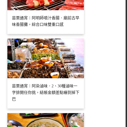
苗栗通宵︱阿明師噴汁香腸．廟前古早
味香腸攤，綜合口味雙重口感
苗栗通宵︱阿染滷味．2、30種滷味一
字排開任你挑，結帳金額差點嚇到掉下
巴