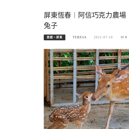
屏東恆春︱阿信巧克力農場
兔子
TERESA
2021-07-19
0
旅遊。屏東