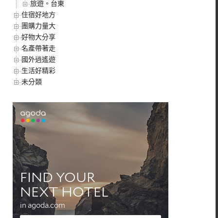
旅遊。台東
住宿好地方
團購力量大
好物大分享
名產帶著走
國外逍遙遊
生活好精彩
未分類