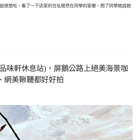
裡說很想吃，看了一下店家的住址居然在同學的家鄉，問了同學她說她
品味軒休息站)，屏鵝公路上絕美海景咖
、網美鞦韆都好好拍