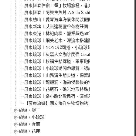
屏東恆春住宿︱墾丁牧場旅棧．巷弄內清新風格的牛牛民宿
屏東恆春︱阿興生魚片 A Shin Sashimi．墾丁必吃生魚
屏東枋山︱愛琴海岸海景休閒渡假園區．180度無敵海景，
屏東新埤︱艾米達精靈谷茶樹莊園．小而美的精靈谷園區，
屏東東港︱林記肉粿．營業超過50年的東港在地特色小吃，
屏東琉球︱網美老木．漂流木搭建而成的IG打卡秘境，小琉
屏東琉球︱YOYO起司捲．小琉球超人氣小吃，不預訂幾乎
屏東琉球︱灰窯人文咖啡民宿 Coral Cafe．正對漁港的
屏東琉球︱杉福生態廊道．軍事砲陣地轉變成生態廊道，看
屏東琉球︱小琉球潮間帶導覽，認識小琉球海洋生態，適合
屏東琉球︱山豬溝生態步道．保留原始森林容貌的自然景觀步
屏東琉球︱龍蝦洞．海蝕侵襲後的特殊地形，拍網美照很可
屏東琉球︱花瓶石．礁岩地形特殊景觀，也是觀看海龜和浮
屏東琉球︱朵小路北歐民宿．清新風格北歐風民宿，IG票選
【屏東旅遊】國立海洋生物博物館
旅遊。墾丁
旅遊。小琉球
旅遊。宜蘭
旅遊。花蓮