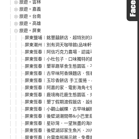
旅遊。雲林
旅遊。嘉義
旅遊。台南
旅遊。高雄
旅遊。屏東
屏東鹽埔︱銘豐囍餅店．超特別的海綿蛋糕鳳梨酥，現場無
屏東潮州︱別有洞天咖啡館(品味軒休息站)，屏鵝公路上
屏東恆春︱阿信巧克力農場．認識可可豆的原貌，還可以餵
屏東恆春︱小杜包子．口味獨特的創意包子，多年過去人氣
屏東恆春︱墾草趣草食生態園區．不只有梅花鹿，還有草泥
屏東恆春︱古早味阿香姨麵店．恆春老街在地美食，簡單的
屏東恆春︱玉珍香餅店 手工蛋捲．40年老店，洋蔥蛋捲是
屏東恆春︱阿嘉的家．電影海角七號主角阿嘉的家拍攝地，I
屏東恆春︱鹿境梅花鹿生態園區．來一場與梅花鹿近距離的
屏東恆春︱墾丁假期渡假飯店．設備略顯老舊但房價便宜附
屏東恆春︱小觀山鹹粿．古早味鹹粿配香腸，180度海景看
屏東恆春︱後壁湖潮間帶&小巴里島岩．廣大平緩的珊瑚礁
屏東恆春︱星砂灣．一望無盡的海岸線，還有著超美麗的漸
屏東恆春︱後壁湖邱家生魚片．20片生魚片搭配熱炒只要1
屏東恆春︱台電南部展示館．免費親子景點，從遊戲中認識