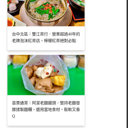
台中北區︱雙江茶行．營業超過40年的
老牌泡沫紅茶店，檸檬紅茶絕對必點
苗栗通宵︱阿潔老麵饅頭．堅持老麵發
酵揉製麵糰，選用當地食材，鬆軟又香
Q