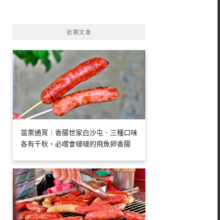
字:
近期文章
苗栗通宵︱香腸世家白沙屯．三種口味
各有千秋，必嚐會啵啵的飛魚卵香腸