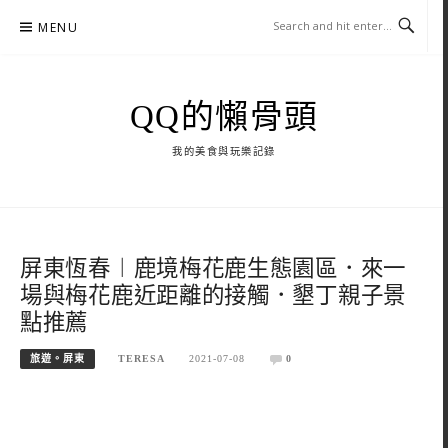
Skip
MENU
to
content
QQ的懶骨頭
我的美食與玩樂記錄
屏東恆春︱鹿境梅花鹿生態園區．來一
場與梅花鹿近距離的接觸．墾丁親子景
點推薦
旅遊。屏東
TERESA
2021-07-08
0