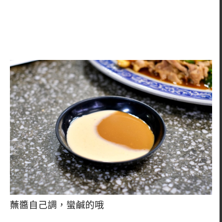
蘸醬自己調，蠻鹹的哦