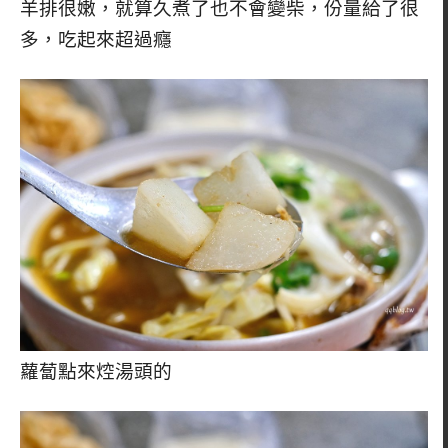
羊排很嫩，就算久煮了也不會變柴，份量給了很
多，吃起來超過癮
蘿蔔點來焢湯頭的