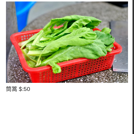
筒篙 $:50