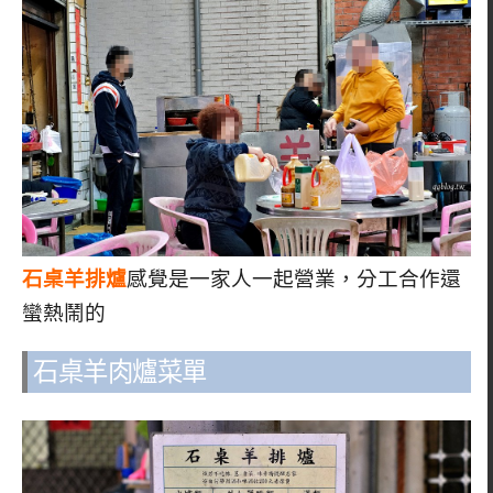
石桌羊排爐
感覺是一家人一起營業，分工合作還
蠻熱鬧的
石桌羊肉爐菜單