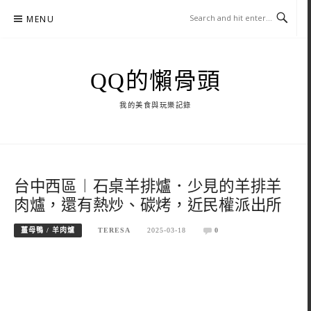
Skip
MENU
to
content
QQ的懶骨頭
我的美食與玩樂記錄
台中西區︱石桌羊排爐．少見的羊排羊
肉爐，還有熱炒、碳烤，近民權派出所
薑母鴨 / 羊肉爐
TERESA
2025-03-18
0