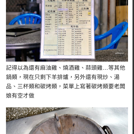
記得以為還有麻油雞、燒酒雞、蒜頭雞…等其他
鍋類，現在只剩下羊排爐，另外還有現炒、湯
品、三杯類和碳烤類，菜單上寫著碳烤類要老闆
娘有空才做