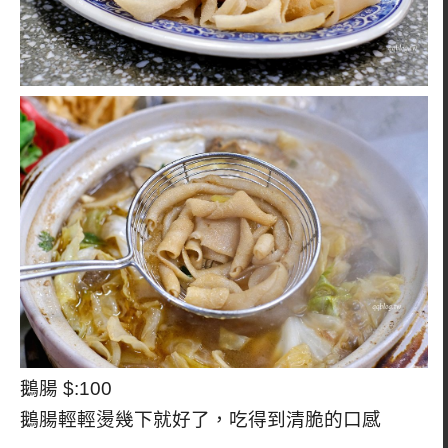
鵝腸 $:100
鵝腸輕輕燙幾下就好了，吃得到清脆的口感