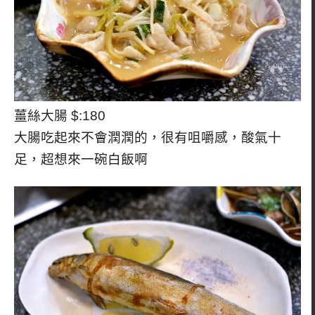
薑絲大腸 $:180
大腸吃起來不會潤潤的，很有咀嚼感，酸氣十
足，超想來一碗白飯啊