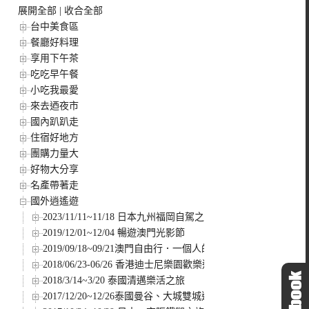
展開全部
|
收合全部
台中美食區
餐廳好料理
享用下午茶
吃吃早午餐
小吃我最愛
來去迺夜市
國內趴趴走
住宿好地方
團購力量大
好物大分享
名產帶著走
國外逍遙遊
2023/11/11~11/18 日本九州福岡自駕之旅
2019/12/01~12/04 暢遊澳門光影節
2019/09/18~09/21澳門自由行．一個人的冒險旅程
2018/06/23-06/26 香港迪士尼樂園歡樂遊
2018/3/14~3/20 泰國清邁樂活之旅
2017/12/20~12/26泰國曼谷、大城雙城遊