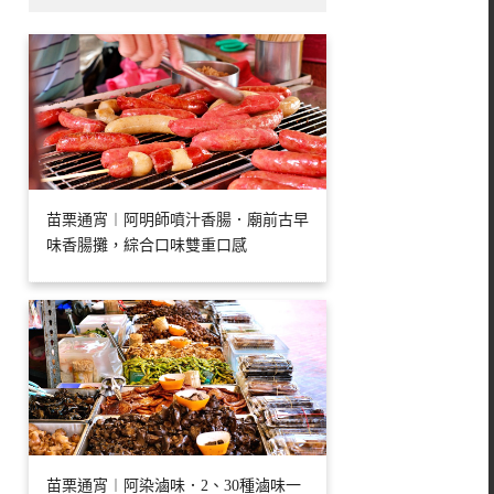
苗栗通宵︱阿明師噴汁香腸．廟前古早
味香腸攤，綜合口味雙重口感
苗栗通宵︱阿染滷味．2、30種滷味一