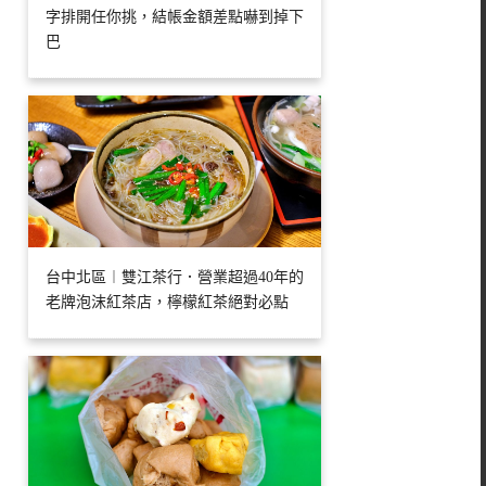
字排開任你挑，結帳金額差點嚇到掉下
巴
台中北區︱雙江茶行．營業超過40年的
老牌泡沫紅茶店，檸檬紅茶絕對必點