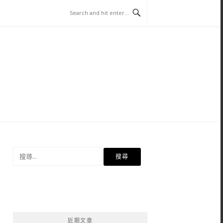
搜
尋
關
鍵
字:
近期文章