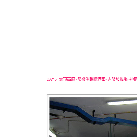
DAY5 雲頂高原~隆盛佛跳牆酒家~吉隆坡機場~桃