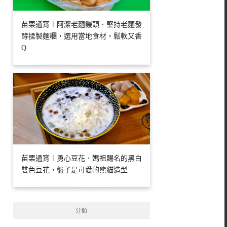
苗栗通宵︱阿潔老麵饅頭．堅持老麵發
酵揉製麵糰，選用當地食材，鬆軟又香
Q
苗栗通宵︱勇心豆花．媽祖賜名的黑白
雙色豆花，盤子是可愛的熊貓造型
分類