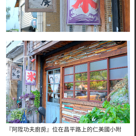
『阿陞功夫廚房』位在昌平路上的仁美國小附