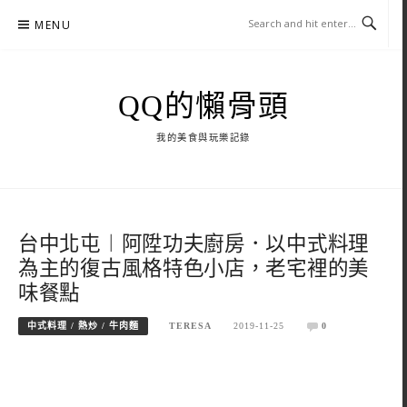
Skip
MENU
to
content
QQ的懶骨頭
我的美食與玩樂記錄
台中北屯︱阿陞功夫廚房．以中式料理
為主的復古風格特色小店，老宅裡的美
味餐點
中式料理 / 熱炒 / 牛肉麵
TERESA
2019-11-25
0