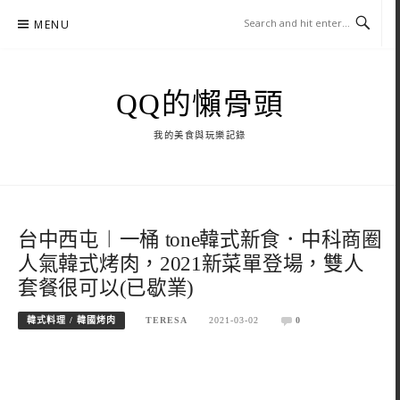
Skip
MENU
to
content
QQ的懶骨頭
我的美食與玩樂記錄
台中西屯︱一桶 tone韓式新食．中科商圈
人氣韓式烤肉，2021新菜單登場，雙人
套餐很可以(已歇業)
韓式料理 / 韓國烤肉
TERESA
2021-03-02
0