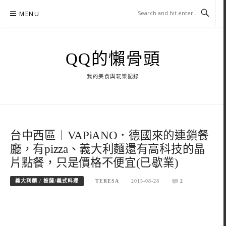
Skip
MENU
to
content
QQ的懶骨頭
我的美食與玩樂記錄
台中西區︱VAPiANO．德國來的連鎖餐
廳，有pizza、義大利麵還有高科技的晶
片點餐，只是價格不便宜(已歇業)
義大利麵 / 披薩/義式料理
TERESA
2015-08-28
2