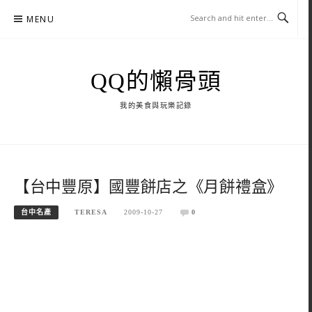
Skip
MENU
to
content
QQ的懶骨頭
我的美食與玩樂記錄
【台中豐原】國豐餅店之《月餅禮盒》
台中名產
TERESA
2009-10-27
0