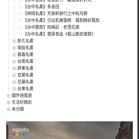
【台中名產】多喜田
【神岡名產】芳美軒餅行之中秋月餅
【台中名產】日出乳酪蛋糕．鳳梨酥好鳳梨…
【台中豐原】桂梅莊．老雪花齋
【台中名產】寶泉食品《藍山脆皮蛋糕》
彰化名產
南投名產
嘉義名產
台南名產
屏東名產
宜蘭名產
花蓮名產
台東名產
國外逍遙遊
生活好精彩
未分類