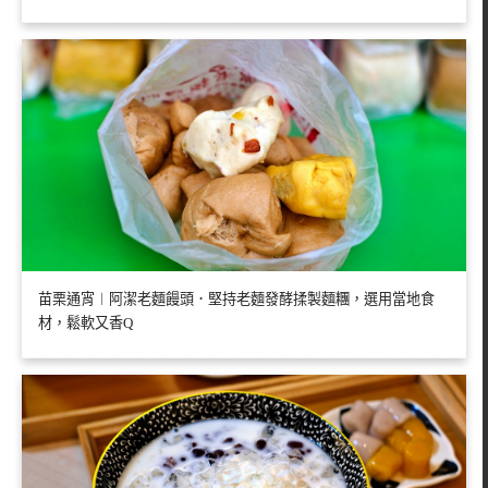
苗栗通宵︱阿潔老麵饅頭．堅持老麵發酵揉製麵糰，選用當地食
材，鬆軟又香Q