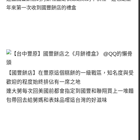
年來第一次收到國豐餅店的禮盒
【國豐餅店】在豐原這個糕餅的一級戰區，知名度與受
歡迎的程度始終排佔有一席之地
連大舅每次回美國前都會指定到國豐和聯翔買上一堆麵
包帶回去給舅媽和表妹品嚐這台灣的好滋味