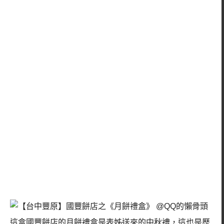
這盒國豐餅店的月餅禮盒是表姊送來的中秋禮，這也是歷