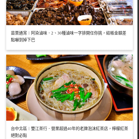
苗栗通宵︱阿染滷味．2、30種滷味一字排開任你挑，結帳金額差
點嚇到掉下巴
台中北區︱雙江茶行．營業超過40年的老牌泡沫紅茶店，檸檬紅茶
絕對必點