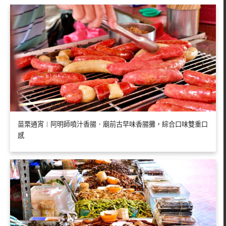
苗栗通宵︱阿明師噴汁香腸．廟前古早味香腸攤，綜合口味雙重口
感