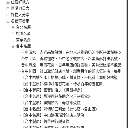
住宿好地方
團購力量大
好物大分享
名產帶著走
台北名產
桃園名產
苗栗名產
台中名產
台中清水︱吉圓品鮮餅舖．在地人超推的奶油小酥餅果然好吃，
台中北區︱香格禮坊．台中老字號餅店，以蛋黃酥打出名號，中
台中豐原︱老雪花齋．百年老店的好滋味，美味蛋糕捲不能錯過
台中神岡︱社口犂記餅店本舖，飄香百年的超人氣餅店，每到中
【台中梧棲名產】梧棲小鎮．鹹蛋糕．一吃就上癮的好味道
【台中豐原】桂梅莊老雪花齋．傳承百年的雪花餅
【台中豐原】國豐餅店之《月餅禮盒》
【台中名產】馥漫麵包花園之《月餅禮盒》
【台中豐原】聯翔餅店．母親節蛋糕
【台中名產】洪瑞珍三明治《進化店vs自由店》
【台中名產】中山路洪瑞珍餅店三明治
【台中豐原】義華餅行鹹蛋糕
【台中豐原】德發餅行．鹹蛋糕好好吃