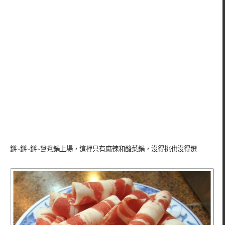
鏘~鏘~鏘~鴛鴦鍋上場，這裡只有麻辣和酸菜鍋，沒得挑也沒得選