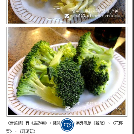
《青菜類》有《馬鈴薯》，擺盤很可愛，另外就是《蕃茄》、《花椰
菜》、《珊瑚菇》