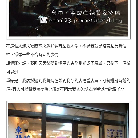
在這個大熱天寫麻辣火鍋好像有點要人命，不過我就是略帶點反骨個
性，常做一些不合時宜的事情
說個題外話，我昨天居然夢到逢甲的店全倒光成了廢墟，只剩下一條街
可以逛
重點是…我居然遇到我舅媽在某間剩存的店裡當店員，打扮還挺時髦的
這~有人可以幫我解夢嗎??還是在暗示我太久沒去逢甲促進經濟了??