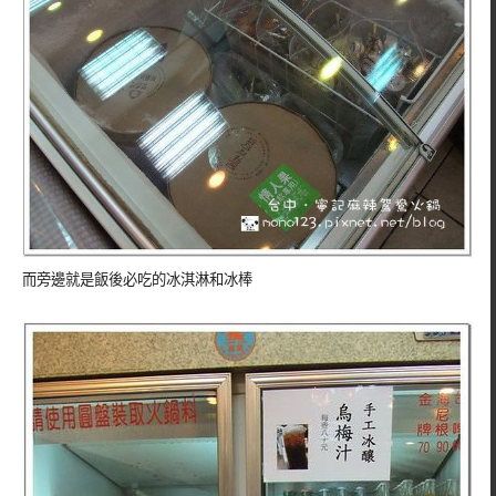
而旁邊就是飯後必吃的冰淇淋和冰棒