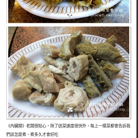
《內臟類》老闆很貼心，除了送菜速度很快外，每上一樣菜都會告訴我
們該怎麼煮、煮多久才會好吃