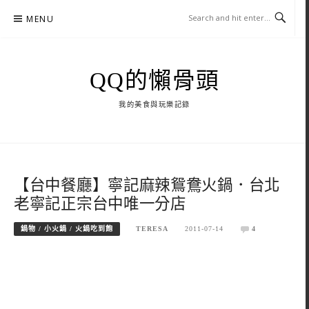
Skip
MENU
to
content
QQ的懶骨頭
我的美食與玩樂記錄
【台中餐廳】寧記麻辣鴛鴦火鍋．台北
老寧記正宗台中唯一分店
鍋物 / 小火鍋 / 火鍋吃到飽
TERESA
2011-07-14
4