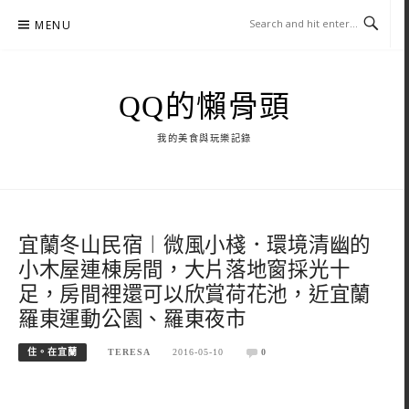
Skip
MENU
to
content
QQ的懶骨頭
我的美食與玩樂記錄
宜蘭冬山民宿︱微風小棧．環境清幽的
小木屋連棟房間，大片落地窗採光十
足，房間裡還可以欣賞荷花池，近宜蘭
羅東運動公園、羅東夜市
住。在宜蘭
TERESA
2016-05-10
0