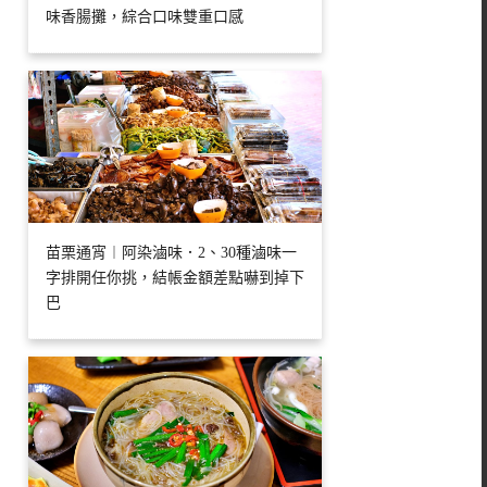
味香腸攤，綜合口味雙重口感
苗栗通宵︱阿染滷味．2、30種滷味一
字排開任你挑，結帳金額差點嚇到掉下
巴