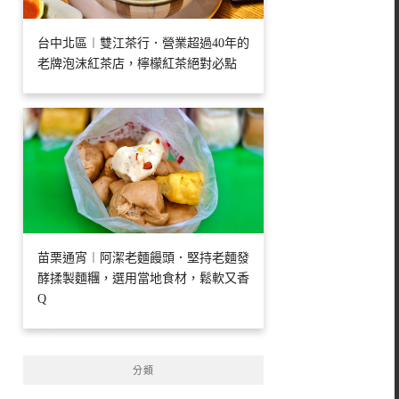
台中北區︱雙江茶行．營業超過40年的
老牌泡沫紅茶店，檸檬紅茶絕對必點
苗栗通宵︱阿潔老麵饅頭．堅持老麵發
酵揉製麵糰，選用當地食材，鬆軟又香
Q
分類