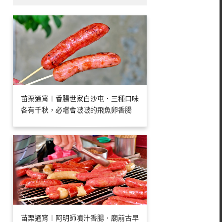
苗栗通宵︱香腸世家白沙屯．三種口味
各有千秋，必嚐會啵啵的飛魚卵香腸
苗栗通宵︱阿明師噴汁香腸．廟前古早