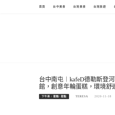
Skip
首頁
台中美食
台灣美食
台灣旅遊
to
content
台中南屯︱kafeD德勒斯登
館，創意年輪蛋糕，環境舒
TERESA
2020-11-18
下午茶 / 蛋糕/ 甜點