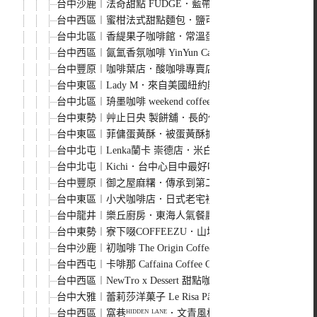
台中沙鹿︱法奇甜點 FUDGE．藍帶廚藝學院甜點師的人
台中西區︱蜜柑法式甜點麵包．鹽可頌選擇性多，隨便一買
台中北區︱香緹果子咖啡館．常溫蛋糕禮盒秋季限定，和千
台中西區︱氤氳香氛咖啡 YinYun Cafe．結合香氛與咖
台中豐原︱咖啡葉店．酸咖啡專賣店，老闆人稱咖啡界葉教
台中東區︱Lady M．來自美國紐約殿堂級的蛋糕在Lalapo
台中北區︱珘墨咖啡 weekend coffee．溫馨舒適的文青
台中東勢︱艸止日央 製餅舖．長的像紅豆餅的鬆餅燒，一天只
台中東區︱菲傭蛋黃酥．被蛋黃酥擔誤的麵包店，傳統口味
台中北屯︱Lenka蘭卡 崇德店．米白色韓系風格甜點店，
台中北屯︱Kichi．台中心目中最好吃的厚鬆餅，搬家後的
台中豐原︱御之屋麻糬．傳承到第二代的軟Q麻糬，有甜有
台中東區︱小犬咖啡店．日式老宅裡的咖啡館，吐司和甜點都
台中龍井︱樂丘廚房．東海人氣餐廳，餐點選擇性多，也是
台中東勢︱寮下啜COFFEEZU．山城裡的明亮建築咖啡館
台中沙鹿︱初咖啡 The Origin Coffee Roaster i
台中西屯︱卡啡那 Caffaina Coffee Gallery 國安館
台中西區︱NewTro x Dessert 甜點咖啡．柳川河畔
台中大雅︱蕾莉莎洋菓子 Le Risa Pâtisserie．大雅
台中西區︱窩巷ᴴᴵᴰᴰᴱᴺ ᴸᴬᴺᴱ．文青風格老宅甜點，只可惜