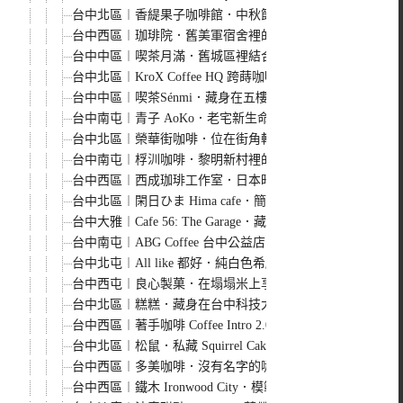
台中北區︱香緹果子咖啡館．中秋節限定禮盒 奶油蛋黃酥x
台中西區︱珈琲院．舊美軍宿舍裡的老宅咖啡和甜點
台中中區︱喫茶月滿．舊城區裡結合書店的咖啡館，簡約日
台中北區︱KroX Coffee HQ 跨蒔咖啡．復古風氛圍咖啡
台中中區︱喫茶Sénmi．藏身在五樓的咖啡館，昭和時期老
台中南屯︱青子 AoKo．老宅新生命，以奶奶的名字命名的
台中北區︱榮華街咖啡．位在街角轉彎處的迷你咖啡館，甜
台中南屯︱桴汌咖啡．黎明新村裡的日式氛圍感咖啡館
台中西區︱西成珈琲工作室．日本昭和風格咖啡館，甜點、
台中北區︱閑日ひま Hima cafe．簡約風格咖啡館，肉桂捲
台中大雅︱Cafe 56: The Garage．藏身在住宅區裡的
台中南屯︱ABG Coffee 台中公益店．白色建築裡的咖啡
台中北屯︱All like 都好．純白色希臘風玻璃屋咖啡館，
台中西屯︱良心製菓．在塌塌米上享用烤糰子，日式氛圍感十
台中北區︱糕糕．藏身在台中科技大學巷子裡的低調甜點店
台中西區︱著手咖啡 Coffee Intro 2.0．審計新村周邊
台中北區︱松鼠．私藏 Squirrel Cake．低調隱密的甜
台中西區︱多美咖啡．沒有名字的咖啡館有名字了，轉身變
台中西區︱鐵木 Ironwood City．模範街人氣甜點店，