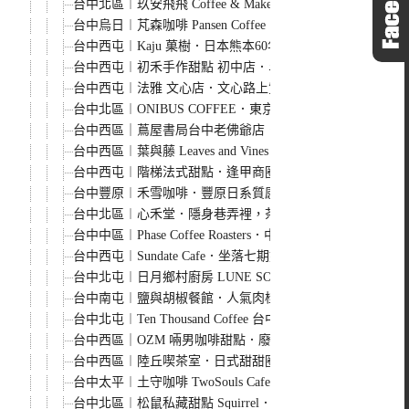
台中北區︱玖安飛飛 Coffee & Makeup．結合咖啡師
台中烏日︱芃森咖啡 Pansen Coffee．隱身在住宅區裡的
台中西屯︱Kaju 菓樹．日本熊本60年歷史的甜點進駐台
台中西屯︱初禾手作甜點 初中店．斗六人氣甜點進駐台中
台中西屯︱法雅 文心店．文心路上質感早午餐、甜點店，
台中北區︱ONIBUS COFFEE．東京中目黑潮牌咖啡館
台中西區｜蔦屋書局台中老佛爺店．SHARE LOUNGE最
台中西區︱葉與藤 Leaves and Vines．臺中洲際酒店裡的奢
台中西屯︱階梯法式甜點．逢甲商圈未來感咖啡館
台中豐原︱禾雪咖啡．豐原日系質感咖啡館，還有可愛貓貓
台中北區︱心禾堂．隱身巷弄裡，茶藝+咖啡+甜點喫茶空間
台中中區︱Phase Coffee Roasters．中區老宅廢墟風咖啡
台中西屯︱Sundate Cafe．坐落七期奶白色獨棟建築，網
台中北屯︱日月鄉村廚房 LUNE SOLEIL．南法鄉村風
台中南屯︱鹽與胡椒餐館．人氣肉桂捲需要提早預訂
台中北屯︱Ten Thousand Coffee 台中城市概念店
台中西區｜OZM 啢男咖啡甜點．廢墟風格老宅甜點店，司
台中西區︱陸丘喫茶室．日式甜甜圈、司康專賣店，復古老
台中太平︱土守咖啡 TwoSouls Cafe．巷弄裡的白色建
台中北區︱松鼠私藏甜點 Squirrel．超低調的甜點工作