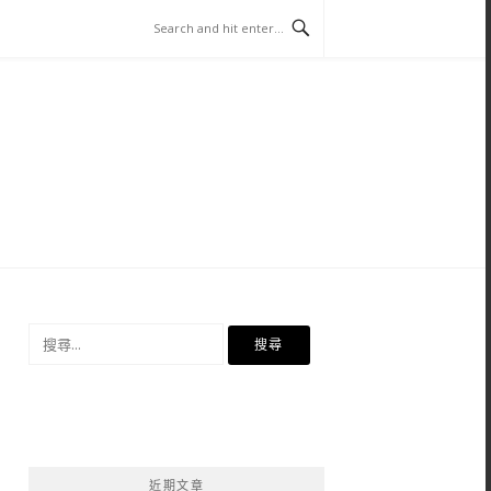
搜
尋
關
鍵
字:
近期文章