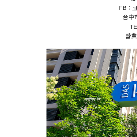
FB：
h
台中
TE
營業