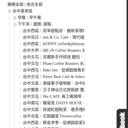
展開全部
|
收合全部
台中美食區
早餐 / 早午餐
下午茶 / 蛋糕/ 甜點
台中西區︱若草甜點店．搬新家環境更舒適，甜點依然有水
台中烏日︱neü & Co. Café．現代極簡風格咖啡館，用餐
台中西區︱KOPHY coffee&philosophy．精誠商號老
台中大甲︱ME-iN Coffee Roasters 米伊咖啡 ．大甲
台中北屯︱吉爾斯手作烘焙 麵包．東山路上人氣麵包坊，
台中北屯︱Phase Coffee Roasters 水湳店．結合Du
台中西屯︱Bake Inn．從網路販售到有實體店面，一週只營
台中北屯︱Pierre Bear Cafe & Select．結合咖啡與歐洲
台中北區︱香緹果子咖啡館．台中最強千層蛋糕，杜拜巧克
台中豐原︱王子神谷日式厚鬆餅 豐原店．百元初就可以吃
台中北屯︱Her CAFE 員工喝咖啡．不限時咖啡館，15
台中南屯︱雛菊見 DAISY HOUSE．網美系美食餐廳，造
台中北區︱戽道町甜點室．巷弄裡的甜點店，一星期只營業
台中北區︱花甜囍室 Flowercoffee．台中科博館附近老
台中西區︱群島李季．從網路起家到現在有店面的老宅甜點