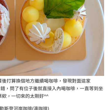
餐後打算換個地方繼續喝咖啡，發現對面這家
覺不錯，問了有位子後就直接入內喝咖啡，一直等到坐
欸，一切來的太剛好^^
D德勒斯登河岸咖啡(滴咖啡)