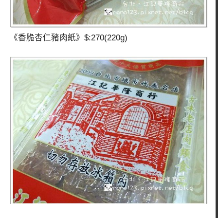
《香脆杏仁豬肉紙》$:270(220g)