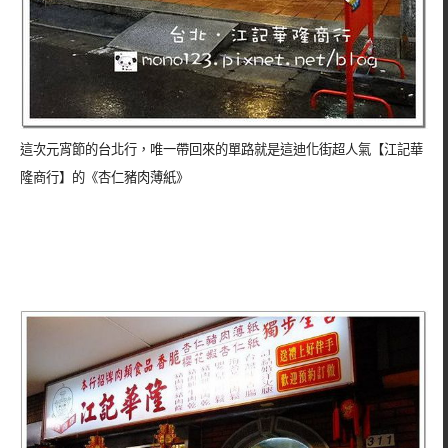
這次元宵節的台北行，唯一帶回來的單路就是這迪化街超人氣【江記華
隆商行】的《杏仁豬肉薄紙》