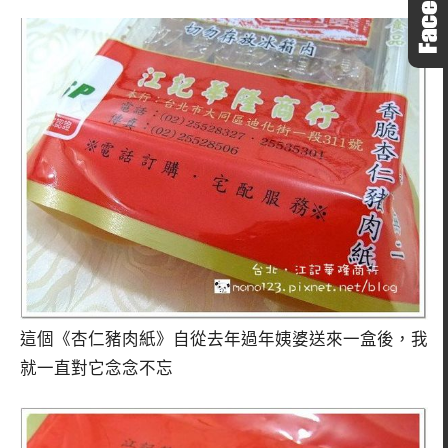
這個《杏仁豬肉紙》自從去年過年姨婆送來一盒後，我
就一直對它念念不忘