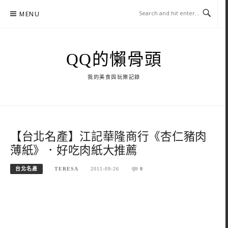
Skip
MENU
to
content
QQ的懶骨頭
我的美食與玩樂記錄
【台北名產】江記華隆商行《杏仁豬肉
薄紙》．好吃肉紙大推薦
台北名產
TERESA
2011-09-26
0