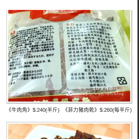
《牛肉角》$:240(半斤) 《菲力豬肉乾》$:260(每半斤)