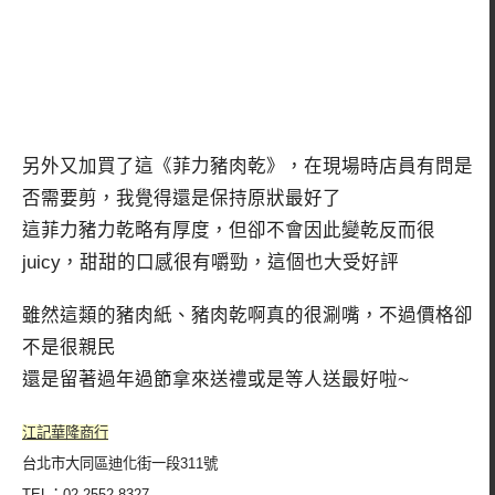
另外又加買了這《菲力豬肉乾》，在現場時店員有問是
否需要剪，我覺得還是保持原狀最好了
這菲力豬力乾略有厚度，但卻不會因此變乾反而很
juicy，甜甜的口感很有嚼勁，這個也大受好評
雖然這類的豬肉紙、豬肉乾啊真的很涮嘴，不過價格卻
不是很親民
還是留著過年過節拿來送禮或是等人送最好啦~
江記華隆商行
台北市大同區迪化街一段311號
TEL：02-2552-8327