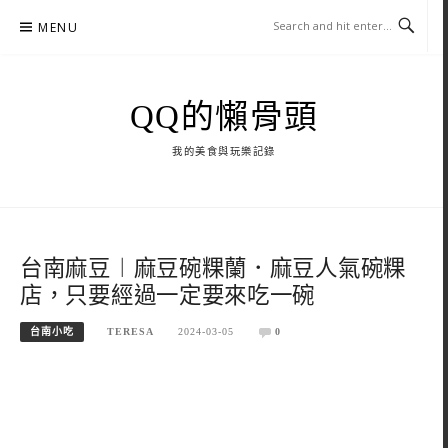
Skip
MENU
to
content
QQ的懶骨頭
我的美食與玩樂記錄
台南麻豆︱麻豆碗粿蘭．麻豆人氣碗粿
店，只要經過一定要來吃一碗
台南小吃
TERESA
2024-03-05
0