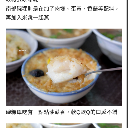
南部碗粿則是在加了肉塊、蛋黃、香菇等配料，
再加入米漿一起蒸
碗粿單吃有一點點油蔥香，軟Q軟Q的口感不錯