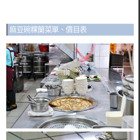
麻豆碗粿蘭菜單、價目表