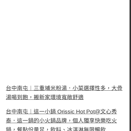
台中南屯︱三重埔米粉湯．小菜選擇性多，大骨
湯喝到飽，搬新家環境寬敞舒適
台中南屯︱這一小鍋 Orissic Hot Pot@文心秀
泰．這一鍋的小火鍋品牌，個人獨享快樂吃火
鍋，餐點份量足，飲料、冰淇淋無限暢飲