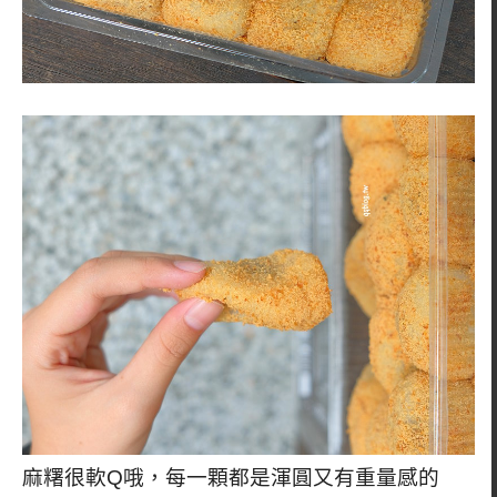
麻糬很軟Q哦，每一顆都是渾圓又有重量感的