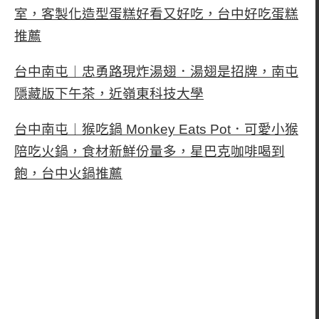
室，客製化造型蛋糕好看又好吃，台中好吃蛋糕
推薦
台中南屯︱忠勇路現炸湯翅．湯翅是招牌，南屯
隱藏版下午茶，近嶺東科技大學
台中南屯︱猴吃鍋 Monkey Eats Pot．可愛小猴
陪吃火鍋，食材新鮮份量多，星巴克咖啡喝到
飽，台中火鍋推薦