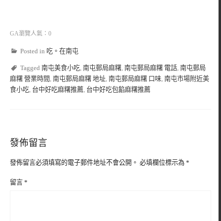
GA瀏覽人氣：0
Posted in
吃。在南屯
Tagged
南屯美食小吃
,
南屯郵局麻糬
,
南屯郵局麻糬 電話
,
南屯郵局
麻糬 營業時間
,
南屯郵局麻糬 地址
,
南屯郵局麻糬 口味
,
南屯市場附近美
食小吃
,
台中好吃麻糬推薦
,
台中好吃包餡麻糬推薦
發佈留言
發佈留言必須填寫的電子郵件地址不會公開。
必填欄位標示為
*
留言
*