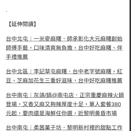
.
【延伸閱讀】
台中北屯︱一米麥麻糬．師承彰化大元麻糬創始
師傅手藝，口味清爽無負擔，台中好吃麻糬、伴
手禮推薦
台中北區︱李記草屯麻糬．台中老字號麻糬，紅
豆、芝麻加花生三重好滋味，台中好吃麻糬推薦
台中南屯︱灰鴿/鍋@南屯店．正宗重慶麻辣火鍋
登場，又香又麻又夠辣厚度十足，單人套餐380
元起，要肉還是海鮮任你選，近黎明黃昏市場
台中南屯︱柔茜菓子坊．黎明新村裡的甜點工作