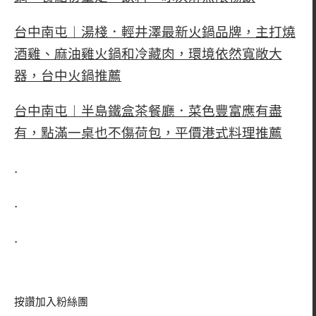
台中南屯︱湯棧．輕井澤最新火鍋品牌，主打燒
酒雞、麻油雞火鍋和冷藏肉，環境依然寬敞大
器，台中火鍋推薦
台中南屯︱半島鐵盒茶餐廳．菜色豐富應有盡
有，點滿一桌也不傷荷包，平價港式料理推薦
.
.
.
按讚加入粉絲團