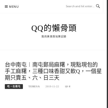
Skip
MENU
to
content
QQ的懶骨頭
我的美食與玩樂記錄
台中南屯︱南屯郵局麻糬，現點現包的
手工麻糬，三種口味香甜又軟Q，一個星
期只賣五、六、日三天
吃。在南屯
TERESA
2019-11-22
0