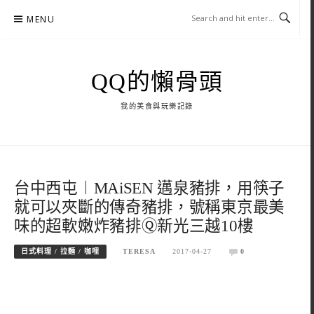
Skip
MENU
to
content
QQ的懶骨頭
我的美食與玩樂記錄
台中西屯︱MAiSEN 邁泉豬排，用筷子
就可以夾斷的傳奇豬排，號稱東京最美
味的超軟嫩炸豬排Ⓠ新光三越10樓
日式料理 / 拉麵 / 咖哩
TERESA
2017-04-27
0