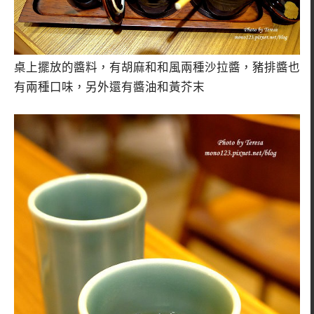
桌上擺放的醬料，有胡麻和和風兩種沙拉醬，豬排醬也
有兩種口味，另外還有醬油和黃芥末