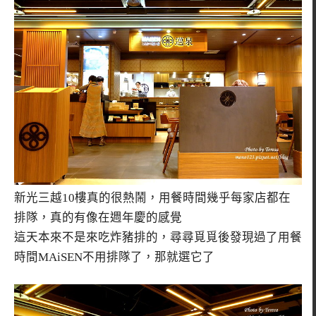
新光三越10樓真的很熱鬧，用餐時間幾乎每家店都在
排隊，真的有像在週年慶的感覺
這天本來不是來吃炸豬排的，尋尋覓覓後發現過了用餐
時間MAiSEN不用排隊了，那就選它了