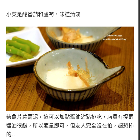
小菜是釀番茄和蘆筍，味道清淡
柴魚片蘿蔔泥，這可以加點醬油沾豬排吃，店員有提醒
醬油很鹹，所以適量即可，但友人完全沒在拍，超恐怖
的…