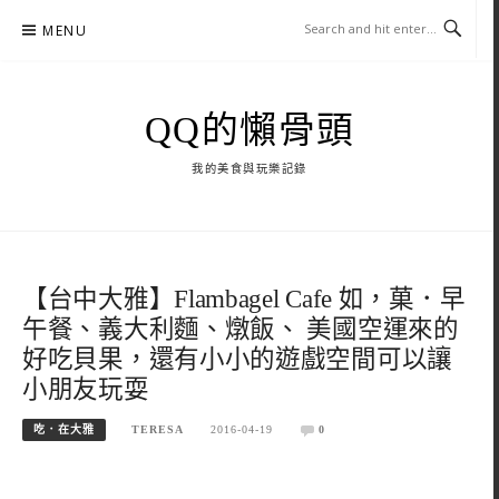
Skip
MENU
to
content
QQ的懶骨頭
我的美食與玩樂記錄
【台中大雅】Flambagel Cafe 如，菓．早
午餐、義大利麵、燉飯、 美國空運來的
好吃貝果，還有小小的遊戲空間可以讓
小朋友玩耍
吃．在大雅
TERESA
2016-04-19
0