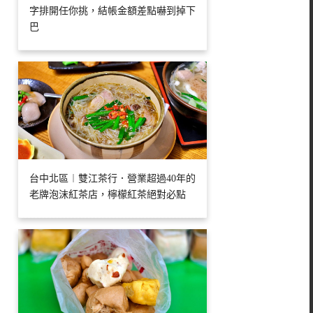
字排開任你挑，結帳金額差點嚇到掉下
巴
台中北區︱雙江茶行．營業超過40年的
老牌泡沫紅茶店，檸檬紅茶絕對必點