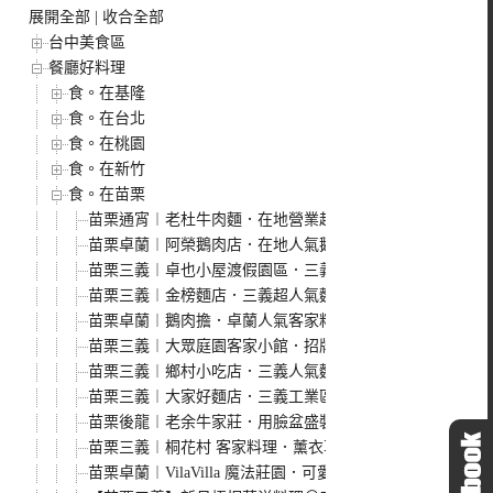
展開全部
|
收合全部
台中美食區
餐廳好料理
食。在基隆
食。在台北
食。在桃園
食。在新竹
食。在苗栗
苗栗通宵︱老杜牛肉麵．在地營業超過40年老麵店，很家常
苗栗卓蘭︱阿榮鵝肉店．在地人氣鵝肉店，只營業中午生意
苗栗三義︱卓也小屋渡假園區．三義郊區的世外桃源，結合
苗栗三義︱金榜麵店．三義超人氣麵店，料好實在又大碗，
苗栗卓蘭︱鵝肉擔．卓蘭人氣客家料理，招牌鵝肉必點
苗栗三義︱大眾庭園客家小館．招牌燜鴨一鴨二吃，乾筍滷
苗栗三義︱鄉村小吃店．三義人氣麵店之一，用餐時間人潮
苗栗三義︱大家好麵店．三義工業區對面超人氣麵店，份量
苗栗後龍︱老余牛家莊．用臉盆盛裝的牛肉鍋，滿滿一桌很
苗栗三義︱桐花村 客家料理．薰衣草森林旗下客家料理品
苗栗卓蘭︱VilaVilla 魔法莊園．可愛魔法屋、沙坑、