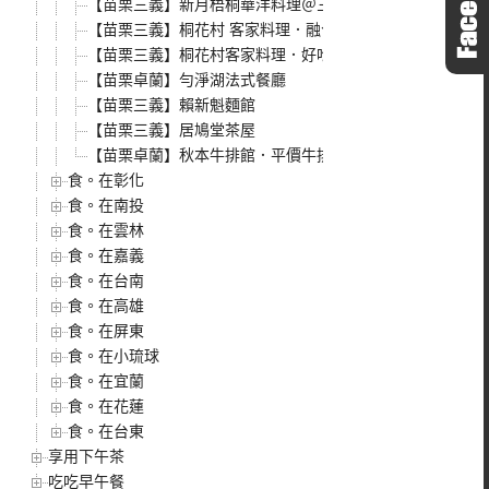
【苗栗三義】新月梧桐華洋料理＠三義店．被綠意環繞的清
【苗栗三義】桐花村 客家料理．融合創意的客家飲食，保
【苗栗三義】桐花村客家料理．好吃又大碗
【苗栗卓蘭】勻淨湖法式餐廳
【苗栗三義】賴新魁麵館
【苗栗三義】居鳩堂茶屋
【苗栗卓蘭】秋本牛排館．平價牛排館，好吃又便宜
食。在彰化
食。在南投
食。在雲林
食。在嘉義
食。在台南
食。在高雄
食。在屏東
食。在小琉球
食。在宜蘭
食。在花蓮
食。在台東
享用下午茶
吃吃早午餐