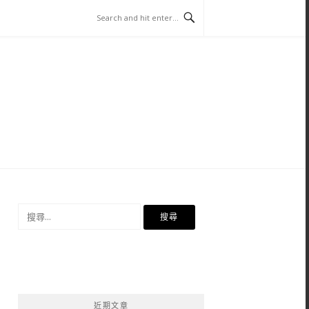
搜
尋
關
鍵
字:
近期文章