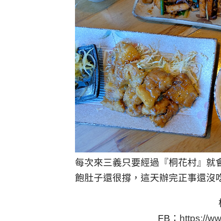
每次來三義只要經過『桐花村』就
飽肚子還很撐，這天辦完正事還沒
FB：
https://