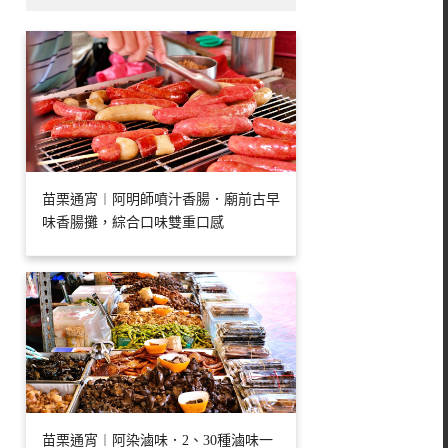
苗栗通宵︱阿明師噴汁香腸．廟前古早
味香腸攤，綜合口味雙重口感
苗栗通宵︱阿染滷味．2、30種滷味一