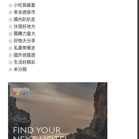
小吃我最愛
來去迺夜市
國內趴趴走
住宿好地方
團購力量大
好物大分享
名產帶著走
國外逍遙遊
生活好精彩
未分類