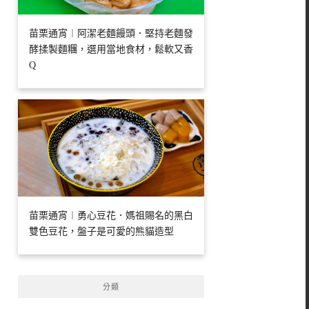
苗栗通宵︱阿潔老麵饅頭．堅持老麵發
酵揉製麵糰，選用當地食材，鬆軟又香
Q
苗栗通宵︱勇心豆花．媽祖賜名的黑白
雙色豆花，盤子是可愛的熊貓造型
分類