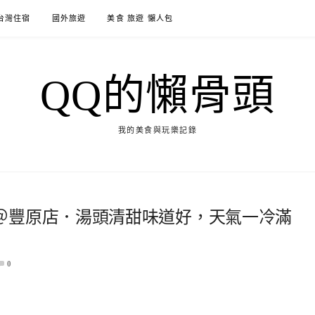
台灣住宿
國外旅遊
美食 旅遊 懶人包
QQ的懶骨頭
我的美食與玩樂記錄
＠豐原店．湯頭清甜味道好，天氣一冷滿
0