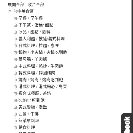
展開全部
|
收合全部
台中美食區
早餐 / 早午餐
下午茶 / 蛋糕/ 甜點
冰品 / 甜點 / 飲料
義大利麵 / 披薩/義式料理
日式料理 / 拉麵 / 咖哩
鍋物 / 小火鍋 / 火鍋吃到飽
薑母鴨 / 羊肉爐
中式料理 / 熱炒 / 牛肉麵
韓式料理 / 韓國烤肉
燒肉 / 烤肉 / 烤肉吃到飽
港式料理 / 港式點心 / 粵菜
複合式餐廳 / 茶坊
buffet / 吃到飽
美式餐廳 / 漢堡
西餐 / 牛排
無菜單料理
蔬食料理