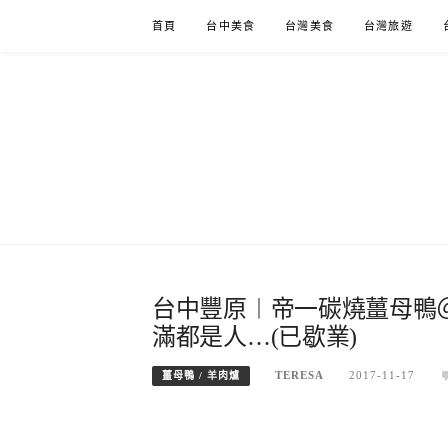
Skip
首頁
台中美食
台灣美食
台灣旅遊
to
content
台中豐原︱帝一碳燒薑母鴨
滿都是人…(已歇業)
TERESA
2017-11-17
薑母鴨 / 羊肉爐