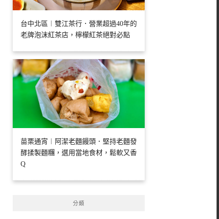
台中北區︱雙江茶行．營業超過40年的
老牌泡沫紅茶店，檸檬紅茶絕對必點
苗栗通宵︱阿潔老麵饅頭．堅持老麵發
酵揉製麵糰，選用當地食材，鬆軟又香
Q
分類