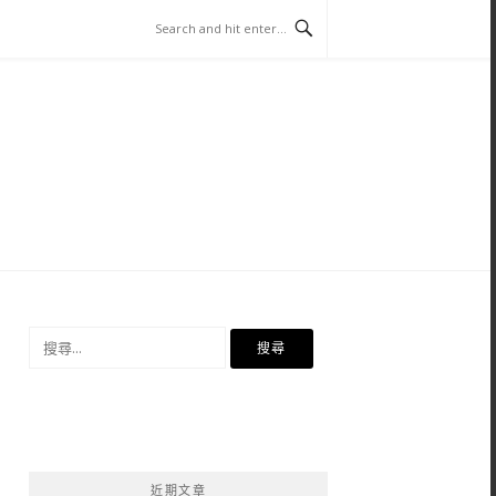
搜
尋
關
鍵
字:
近期文章