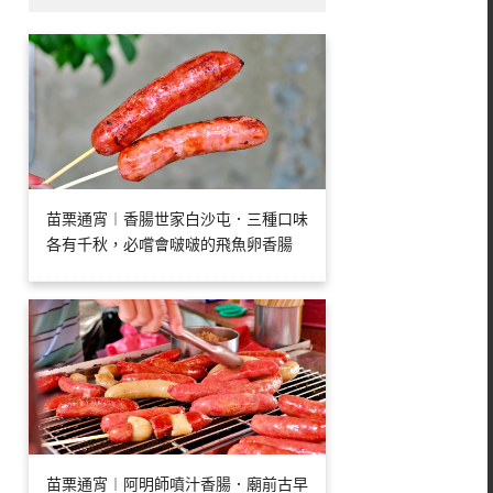
苗栗通宵︱香腸世家白沙屯．三種口味
各有千秋，必嚐會啵啵的飛魚卵香腸
苗栗通宵︱阿明師噴汁香腸．廟前古早