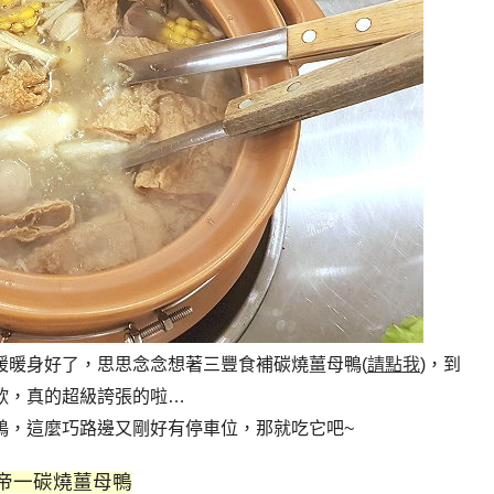
暖暖身好了，思思念念想著三豐食補碳燒薑母鴨(
請點我
)，到
欸，真的超級誇張的啦…
鴨，這麼巧路邊又剛好有停車位，那就吃它吧~
帝一碳燒薑母鴨