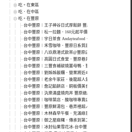
吃。在東區
吃．在中區
吃。在豐原
台中豐原︱王子神谷日式厚鬆餅 豐原店．百元初就可以吃
台中豐原︱枟一拉麵．160元起平價拉麵，豐原排隊美食
台中豐原︱宇日茶食 Andayteafood．隱藏在菜市場旁的
台中豐原︱禾雪咖啡．豐原日系質感咖啡館，還有可愛貓貓
台中豐原︱八玖鼎港式飲茶@豐原店．台中平價港式料理，
台中豐原︱高圓日式食堂．豐原巷弄裡的咖哩飯專賣店
台中豐原︱三豐食補碳燒薑母鴨．豐原人氣薑母鴨，湯頭甘
台中豐原︱劉姊姊飯糰．營業將近40年，從小攤車賣到有
台中豐原︱老余牛家莊．後龍超人氣牛肉火鍋豐原展店，原
台中豐原︱詹記餡餅店．銅板價美食，四種口味各來一份也
台中豐原︱汍樂滿盛燒肉丼 豐原總店．直火炙燒滿滿香氣
台中豐原︱咖啡葉店．酸咖啡專賣店，老闆人稱咖啡界葉教
台中豐原︱豐原鮮湯包．巷弄裡超人氣鮮肉湯包，現點現作
台中豐原︱木林森早午餐．充滿綠意的全天候早午餐，餐點
台中豐原︱御之屋麻糬．傳承到第二代的軟Q麻糬，有甜有
台中豐原︱冰封仙果雪花冰-台中豐原店．夏天就是要吃芒