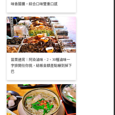
味香腸攤，綜合口味雙重口感
苗栗通宵︱阿染滷味．2、30種滷味一
字排開任你挑，結帳金額差點嚇到掉下
巴