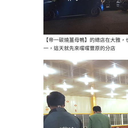
【帝一碳燒薑母鴨】的總店在大雅，
一，這天就先來嚐嚐豐原的分店