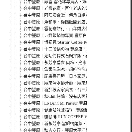
台中豐原︱嚴雪 雪花冰專賣店．爆濃榴槤雪花冰季節限定
台中豐原︱老雪花齋．百年老店的好滋味，美味蛋糕捲不能
台中豐原︱阿旺澄食堂．傳承自媽媽好手藝的古早味小吃，
台中豐原︱魚和米．從攤販開到店面的平價日式料理，現點
台中豐原︱雪花齋餅行．百年餅店傳統好滋味，百吃不膩的
台中豐原︱五鮮級鍋物專賣-豐原白金店．平價火鍋湯底、肉
台中豐原︱憬初尋/Startin’ Coffee Roasters．倉
台中豐原︱十二段鍋の物 豐原店．彰化人氣鍋物二代店，
台中豐原︱沁咕們韓式石鍋拌飯．石鍋拌飯、部隊鍋、大醬
台中豐原︱永芳亭扁食 肉粽．廟東80年老店，肉粽、扁食
台中豐原︱詹家泡泡冰．想吃泡泡冰不用跑基隆，豐原廟東
台中豐原︱廟東壽司屋．日本家庭式風格老牌壽司屋，關東
台中豐原︱廟東清水排骨麵．廟東超人氣美食，湯頭香濃排
台中豐原︱新加坡客家美食．台三線上的客家美食餐廳，招
台中豐原︱秋Chill烤鴨．沒有店面的好吃烤鴨，只能透過
台中豐原︱Lò Bánh Mì Pasteur 豐原越南法國麵包工
台中豐原︱健康滷味(蘇記)．豐原超人氣熱滷味，口味選擇
台中豐原︱駿咖啡 JIUN COFFEE WORKSHOP ．
台中豐原︱新永芳亭 當歸鴨麵線．飄著淡淡當歸香的軟嫩
台中豐原︱秋吉商行．豐原太平洋附近清新風格早午餐，簡