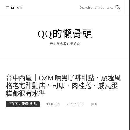
Skip
MENU
to
content
QQ的懶骨頭
我的美食與玩樂記錄
台中西區｜OZM 啢男咖啡甜點．廢墟風
格老宅甜點店，司康、肉桂捲、戚風蛋
糕都很有水準
下午茶 / 蛋糕/ 甜點
TERESA
2024-10-01
0