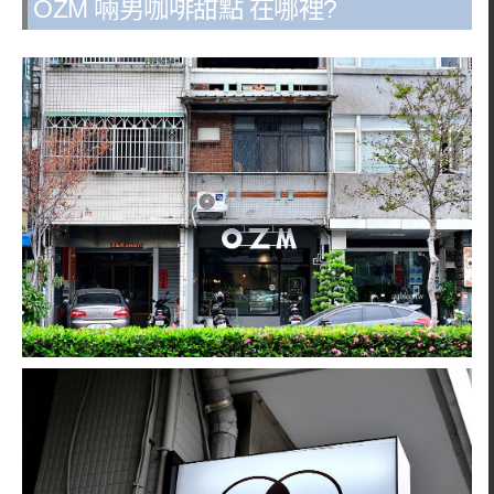
OZM 啢男咖啡甜點 在哪裡?