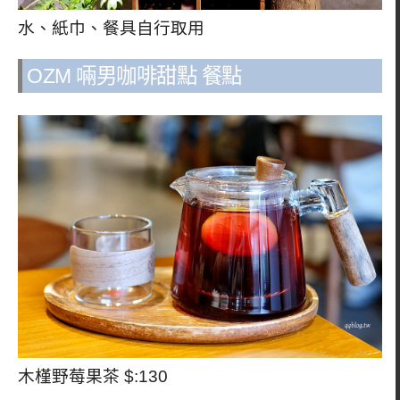
水、紙巾、餐具自行取用
OZM 啢男咖啡甜點 餐點
木槿野莓果茶 $:130