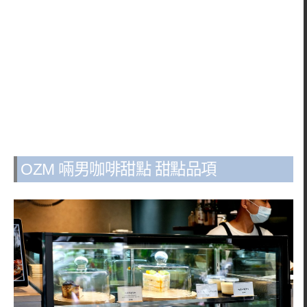
OZM 啢男咖啡甜點 甜點品項