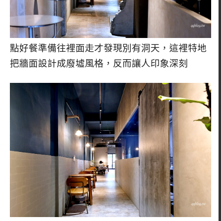
點好餐準備往裡面走才發現別有洞天，這裡特地
把牆面設計成廢墟風格，反而讓人印象深刻