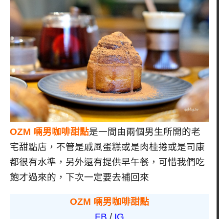
OZM 啢男咖啡甜點
是一間由兩個男生所開的老
宅甜點店，不管是戚風蛋糕或是肉桂捲或是司康
都很有水準，另外還有提供早午餐，可惜我們吃
飽才過來的，下次一定要去補回來
OZM 啢男咖啡甜點
FB
/
IG