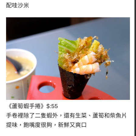
配哇沙米
《蘆筍蝦手捲》$:55
手卷裡除了二隻蝦外，還有生菜、蘆筍和柴魚片
提味，飽嘴度很夠，新鮮又爽口