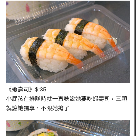
《蝦壽司》$:35
小屁孩在排隊時就一直唸說她要吃蝦壽司，三顆
就讓她獨享，不跟她搶了