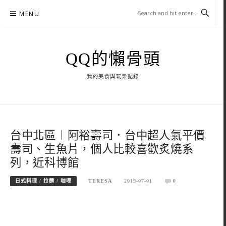
Skip
MENU
to
content
QQ的懶骨頭
我的美食與玩樂記錄
台中北區︱阿裕壽司．台中超人氣平價
壽司、生魚片，個人比較喜歡炙燒系
列，近科博館
日式料理 / 拉麵 / 咖哩
TERESA
2019-07-01
0