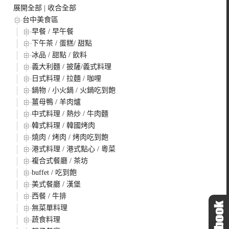
展開全部
|
收合全部
台中美食區
早餐 / 早午餐
下午茶 / 蛋糕/ 甜點
冰品 / 甜點 / 飲料
義大利麵 / 披薩/義式料理
日式料理 / 拉麵 / 咖哩
鍋物 / 小火鍋 / 火鍋吃到飽
薑母鴨 / 羊肉爐
中式料理 / 熱炒 / 牛肉麵
韓式料理 / 韓國烤肉
燒肉 / 烤肉 / 烤肉吃到飽
港式料理 / 港式點心 / 粵菜
複合式餐廳 / 茶坊
buffet / 吃到飽
美式餐廳 / 漢堡
西餐 / 牛排
無菜單料理
蔬食料理