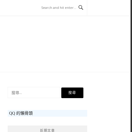
搜
尋
關
鍵
QQ 的懶骨頭
字:
近期文章