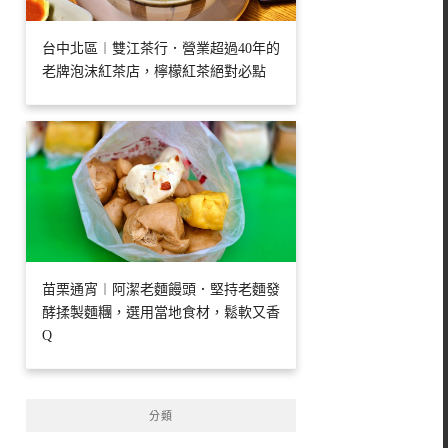
台中北區︱雙江茶行．營業超過40年的
老牌泡沫紅茶店，檸檬紅茶絕對必點
苗栗通宵︱阿潔老麵饅頭．堅持老麵發
酵揉製麵糰，選用當地食材，鬆軟又香
Q
分類