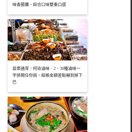
味香腸攤，綜合口味雙重口感
苗栗通宵︱阿染滷味．2、30種滷味一
字排開任你挑，結帳金額差點嚇到掉下
巴