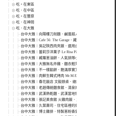
吃。在東區
吃．在中區
吃。在豐原
吃．在神岡
吃．在大雅
台中大雅︱向陽樓刀削麵．鹹蛋超人削麵很吸睛，喜歡QQ
台中大雅︱Cafe 56: The Garage．藏身在住宅區裡的
台中大雅︱吳記陝西肉夾饃．選用白吉饃餅皮，除了豬肉還
台中大雅︱蕾莉莎洋菓子 Le Risa Pâtisserie．大雅
台中大雅︱臧羅蔥油餅．人氣排隊小吃，加蛋、涮上蒜蓉醬
台中大雅︱大雅無名炸雞．麵衣輕薄又酥脆，讓人吮指回味
台中大雅︱不一樣餡餅．飽滿厚實又鮮嫩多汁，現點現包現
台中大雅︱肉鮮生韓式烤肉 Mr.M.EAT．平價烤肉每人3
台中大雅︱春花飯店 文毅辦桌．總鋪師經典菜餚直接帶回
台中大雅︱老趙傳統麵食館．清泉崗人氣麵食館，小菜選擇
台中大雅︱武漢熱乾麵．武漢當地特色早餐，口味特別一吃
台中大雅︱張記美食館 火雞肉飯．火雞肉嫩味道鮮，菜色
台中大雅︱久葉壽司．住宅區裡的低調日式料理，食材新鮮用
台中大雅︱博士雞排．特製蔥粉香氣足，加點梅粉更美味，大