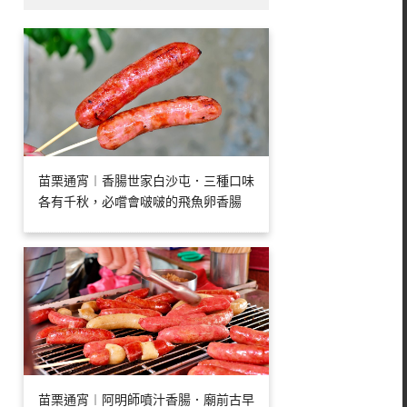
苗栗通宵︱香腸世家白沙屯．三種口味
各有千秋，必嚐會啵啵的飛魚卵香腸
苗栗通宵︱阿明師噴汁香腸．廟前古早