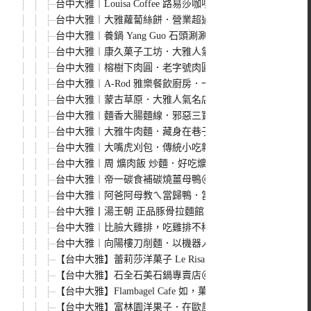
台中大雅︱Louisa Coffee 路易莎咖啡．連鎖平價咖啡
台中大雅︱大雅蘿蔔絲餅．營業超過20年的排隊小吃，皮
台中大雅︱養鍋 Yang Guo 石頭涮涮鍋．逢甲人氣小火鍋
台中大雅︱康久菓子工坊．大雅人氣麵包店，每天出爐的麵
台中大雅︱榕樹下肉圓．老字號肉圓店，肉圓皮Q肉大塊味
台中大雅︱A-Rod 雅樂餐飲廚房．一路從早餐、午餐吃
台中大雅︱蒙古草原．大雅人氣名店，以養生藥草來入菜，
台中大雅︱麵香大腸麵線．邪惡三寶集中卷、肉羹、大腸於
台中大雅︱大雅牛肉麵．藏身在巷子裡的牛肉麵，牛肉軟嫩
台中大雅︱大嘴虎刈包．傳統小吃新創意，藍帶豬排、香酥
台中大雅︱周 爌肉飯 炒麵．好吃爌肉飯、肉燥飯推薦，只
台中大雅︱帝一碳食補碳燒薑母鴨＠大雅總店．湯頭甘甜鴨
台中大雅︱阿爸阿母教ㄟ當歸鴨．當歸鴨麵線湯頭清爽份量
台中大雅丨湯王朝 正品豚骨拉麵館．大雅超平價拉麵，份
台中大雅︱比臉大雞排，吃雞排不稀奇，但有比臉大、厚臉
台中大雅︱向陽樓刀削麵．以機器人取代人工的刀削麵，麵
【台中大雅】蕾莉莎洋菓子 Le Risa Pâtisserie．
【台中大雅】石全石美石鍋專賣店＠大雅店．平價又好吃的
【台中大雅】Flambagel Cafe 如，菓．早午餐、義
【台中大雅】富林園洋果子．在歐風城堡裡享用下午茶，有