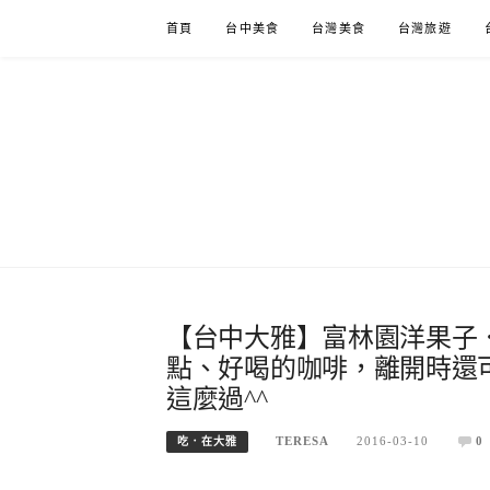
Skip
首頁
台中美食
台灣美食
台灣旅遊
to
content
【台中大雅】富林園洋果子
點、好喝的咖啡，離開時還
這麼過^^
TERESA
2016-03-10
0
吃．在大雅