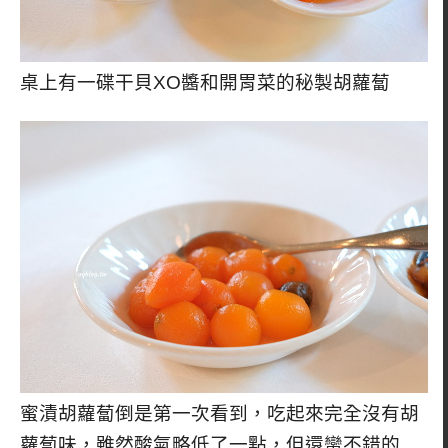
桌上有一碟干貝XO醬和開胃菜的秘製胡蘿蔔
蜜漬胡蘿蔔倒是第一次看到，吃起來完全沒有胡
蘿蔔味，雖然酸氣略低了一點，但還蠻不錯的