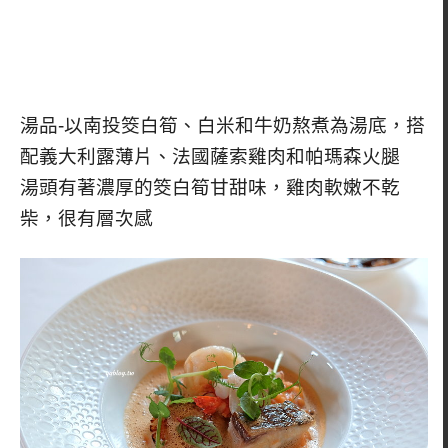
湯品-以南投筊白筍、白米和牛奶熬煮為湯底，搭
配義大利露薄片、法國薩索雞肉和帕瑪森火腿
湯頭有著濃厚的筊白筍甘甜味，雞肉軟嫩不乾
柴，很有層次感