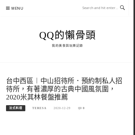
Skip
MENU
to
content
QQ的懶骨頭
我的美食與玩樂記錄
台中西區︱中山招待所．預約制私人招
待所，有著濃厚的古典中國風氛圍，
2020米其林餐盤推薦
法式料理
TERESA
2020-12-29
0