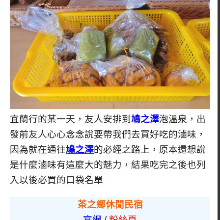
宜蘭行的某一天，友人安排到
鳩之澤
泡溫泉，出
發前友人心心念念說要帶我們去買好吃的滷味，
因為就在通往
鳩之澤
的必經之路上，原本還想說
是什麼滷味有這麼大的魅力，結果吃完之後也列
入以後必買的口袋名單
茶之鄉休閒民宿
官網
/
粉絲頁