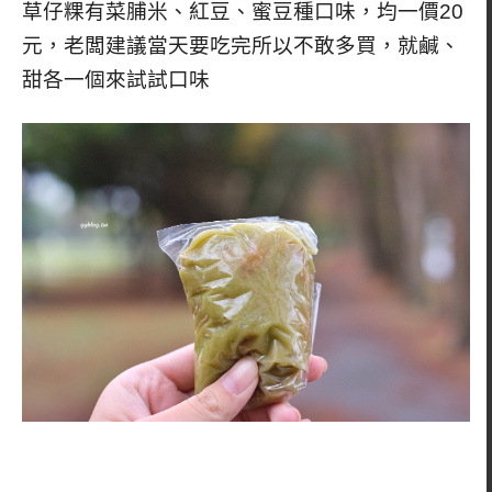
草仔粿有菜脯米、紅豆、蜜豆種口味，均一價20
元，老闆建議當天要吃完所以不敢多買，就鹹、
甜各一個來試試口味