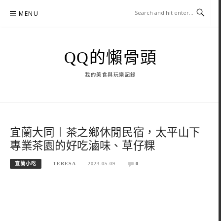
Skip
MENU
to
content
QQ的懶骨頭
我的美食與玩樂記錄
宜蘭大同︱茶之鄉休閒民宿，太平山下
專業茶園的好吃滷味、草仔粿
宜蘭小吃
TERESA
2023-05-09
0