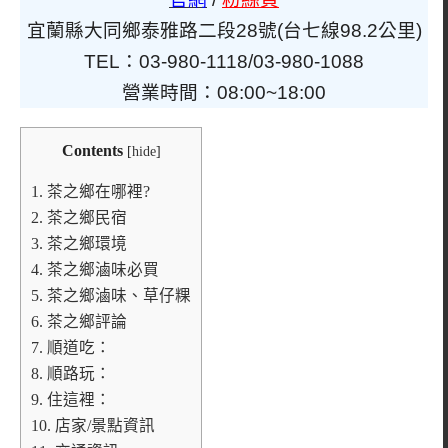
宜蘭縣大同鄉泰雅路二段28號(台七線98.2公里)
TEL：03-980-1118/03-980-1088
營業時間：08:00~18:00
Contents
[
hide
]
1.
茶之鄉在哪裡?
2.
茶之鄉民宿
3.
茶之鄉環境
4.
茶之鄉滷味必買
5.
茶之鄉滷味、草仔粿
6.
茶之鄉評論
7.
順道吃：
8.
順路玩：
9.
住這裡：
10.
店家/景點資訊