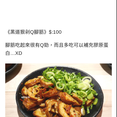
《黑道狠剁Q腳筋》$:100
腳筋吃起來很有Q勁，而且多吃可以補充膠原蛋
白…XD