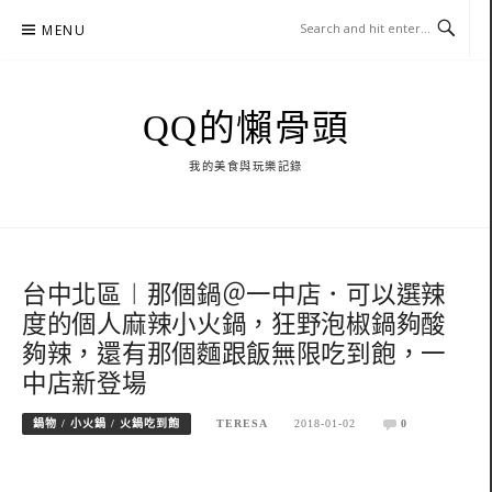
Skip
MENU
to
content
QQ的懶骨頭
我的美食與玩樂記錄
台中北區︱那個鍋＠一中店．可以選辣
度的個人麻辣小火鍋，狂野泡椒鍋夠酸
夠辣，還有那個麵跟飯無限吃到飽，一
中店新登場
鍋物 / 小火鍋 / 火鍋吃到飽
TERESA
2018-01-02
0