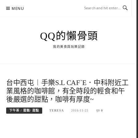
Skip
MENU
to
content
QQ的懶骨頭
我的美食與玩樂記錄
台中西屯︱手樂S.L CAF`E．中科附近工
業風格的咖啡館，有全時段的輕食和午
後嚴選的甜點，咖啡有厚度~
下午茶 / 蛋糕/ 甜點
TERESA
2016-11-25
0