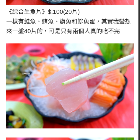
《綜合生魚片》$:100(20片)
一樣有鮭魚、鮪魚、旗魚和鯡魚蛋，其實我蠻想
來一盤40片的，可是只有兩個人真的吃不完