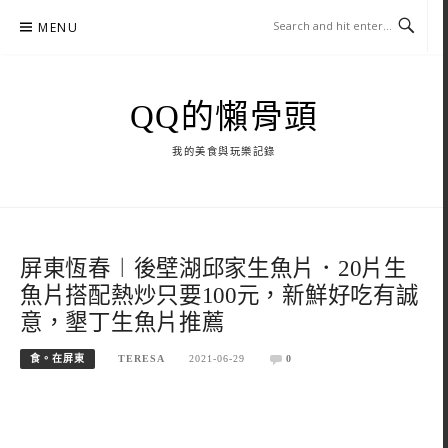
Skip
MENU
to
content
QQ的懶骨頭
我的美食與玩樂記錄
屏東恆春︱後壁湖邱家生魚片．20片生
魚片搭配熱炒只要100元，新鮮好吃有誠
意，墾丁生魚片推薦
食。在屏東
TERESA
2021-06-29
0