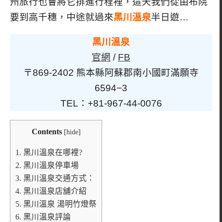
州旅行也會將它排進行程裡，這天我們從由布院
要到高千穗，中途就過來
黑川溫泉
半日遊…
黑川溫泉
官網
/
FB
〒869-2402 熊本縣阿蘇郡南小國町滿願寺
6594−3
TEL：+81-967-44-0076
Contents
[
hide
]
1.
黑川溫泉在哪裡?
2.
黑川溫泉停車場
3.
黑川溫泉交通方式：
4.
黑川溫泉店舖介紹
5.
黑川溫泉 湯明竹燈祭
6.
黑川溫泉評論