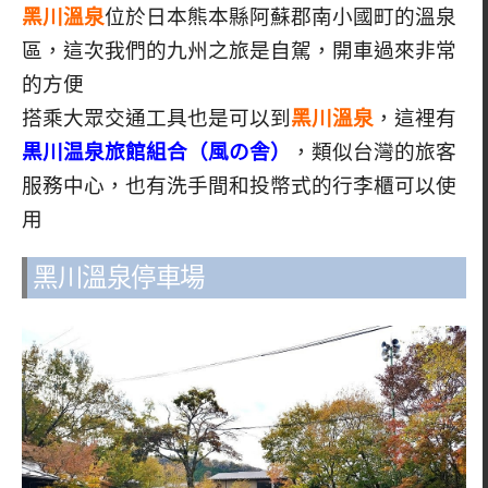
黑川溫泉
位於日本熊本縣阿蘇郡南小國町的溫泉
區，這次我們的九州之旅是自駕，開車過來非常
的方便
搭乘大眾交通工具也是可以到
黑川溫泉
，這裡有
黒川温泉旅館組合（風の舎）
，類似台灣的旅客
服務中心，也有洗手間和投幣式的行李櫃可以使
用
黑川溫泉停車場