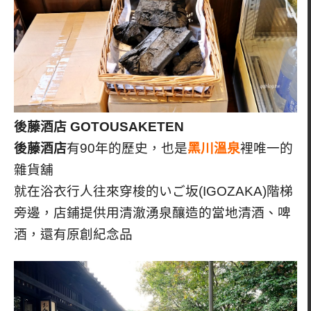
後藤酒店
GOTOUSAKETEN
後藤酒店
有90年的歷史，也是
黑川溫泉
裡唯一的
雜貨舖
就在浴衣行人往來穿梭的いご坂(IGOZAKA)階梯
旁邊，店鋪提供用清澈湧泉釀造的當地清酒、啤
酒，還有原創紀念品