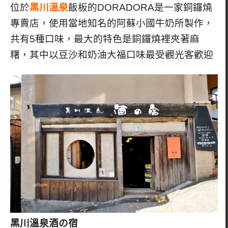
位於
黑川溫泉
飯板的DORADORA是一家銅鑼燒
專賣店，使用當地知名的阿蘇小國牛奶所製作，
共有5種口味，最大的特色是銅鑼燒裡夾著麻
糬，其中以豆沙和奶油大福口味最受觀光客歡迎
黑川溫泉酒の宿