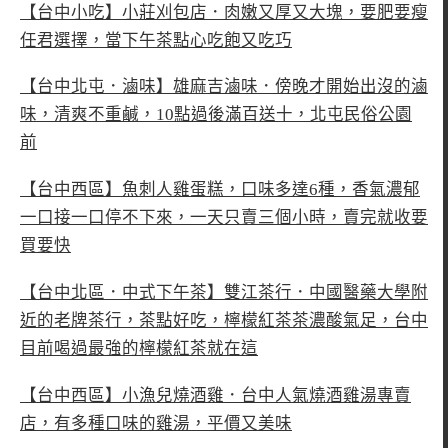
【台中小吃】小莊刈包店．肉嫩又厚又大塊，要肥要瘦
任君選擇，當下午茶點心吃飽又吃巧
【台中北屯．滷味】雄麻吉滷味．傍晚才開始出沒的滷
味，清爽不重鹹，10點過後滿百送十，北屯民俗公園
前
【台中西區】魚刺人雞蛋糕，口味多達6種，香氣濃郁
一口接一口停不下來，一天只賣三個小時，賣完就收要
買要快
【台中北區．中式下午茶】雙江茶行．中國醫藥大學附
近的老牌茶行，茶點好吃，檸檬紅茶茶濃酸氣足，台中
目前喝過最強的檸檬紅茶就在這
【台中西區】小漁兒燒酒雞．台中人氣燒酒雞湯專賣
店，有多種口味的雞湯，平價又美味