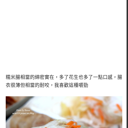
糯米腸相當的綿密實在，多了花生也多了一點口感，腸
衣很薄但相當的耐咬，我喜歡這種嚼勁