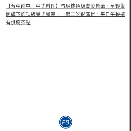
【台中南屯．中式料理】与玥樓頂級粵菜餐廳．星野集
團旗下的頂級粵式餐廳，一鴨二吃很滿足，平日午餐還
有供應茶點