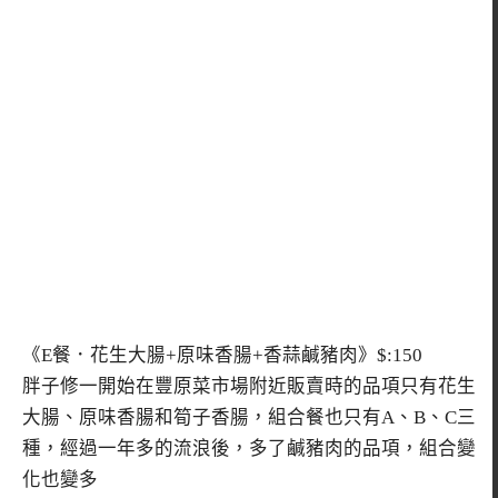
《E餐．花生大腸+原味香腸+香蒜鹹豬肉》$:150
胖子修一開始在豐原菜市場附近販賣時的品項只有花生
大腸、原味香腸和筍子香腸，組合餐也只有A、B、C三
種，經過一年多的流浪後，多了鹹豬肉的品項，組合變
化也變多