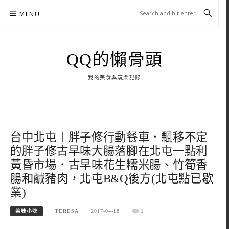
Skip
MENU
to
content
QQ的懶骨頭
我的美食與玩樂記錄
台中北屯︱胖子修行動餐車．飄移不定
的胖子修古早味大腸落腳在北屯一點利
黃昏市場．古早味花生糯米腸、竹筍香
腸和鹹豬肉，北屯B&Q後方(北屯點已歇
業)
美味小吃
TERESA
2017-04-18
1