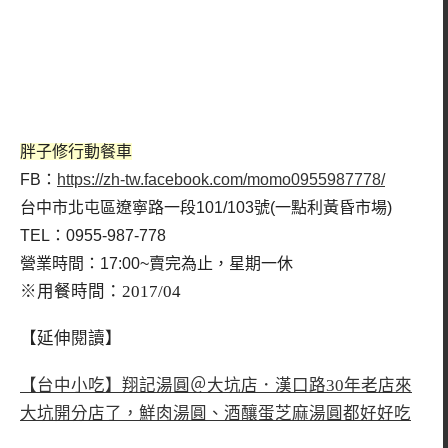
胖子修行動餐車
FB：
https://zh-tw.facebook.com/momo0955987778/
台中市北屯區遼寧路一段101/103號(一點利黃昏市場)
TEL：0955-987-778
營業時間：17:00~賣完為止，星期一休
※用餐時間：2017/04
【延伸閱讀】
【台中小吃】翔記湯圓＠大坑店．漢口路30年老店來
大坑開分店了，鮮肉湯圓、酒釀蛋芝麻湯圓都好好吃