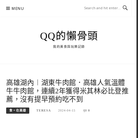
Skip
MENU
to
content
QQ的懶骨頭
我的美食與玩樂記錄
高雄湖內︱湖東牛肉館．高雄人氣溫體
牛牛肉館，連續2年獲得米其林必比登推
薦，沒有提早預約吃不到
食。在高雄
TERESA
2024-04-15
0