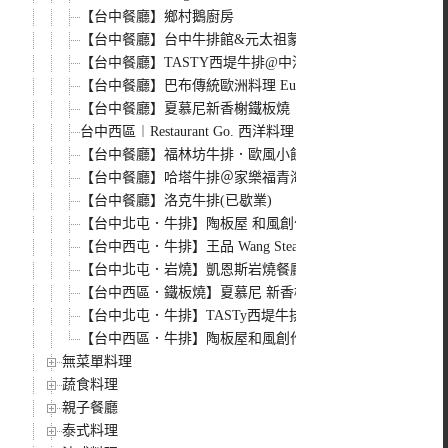
【台中餐廳】鄉村鵝廚房
【台中餐廳】台中牛排館&元太祖蒙古烤肉
【台中餐廳】TASTY西堤牛排@中港店
【台中餐廳】巴布傳統歐洲料理 European Restaurant & VEA
【台中餐廳】夏慕尼新香榭鐵板燒．生日大餐part2
台中西區︱Restaurant Go. 西洋料理
【台中餐廳】福林坊牛排．歐風小館
【台中餐廳】哈塔牛排＠家樂福青海店
【台中餐廳】洛克牛排(已歇業)
【台中北屯．牛排】陶板屋 和風創作料理@崇德店
【台中西屯．牛排】王品 Wang Steak＠文心店
【台中北屯．岩燒】凱恩斯岩燒餐廳
【台中西區．鐵板燒】夏慕尼 新香榭鐵板燒＠中港店(已歇業
【台中北屯．牛排】TASTy西堤牛排＠文心店
【台中西區．牛排】陶板屋和風創作料理＠中港店
無菜單料理
蔬食料理
親子餐廳
泰式料理