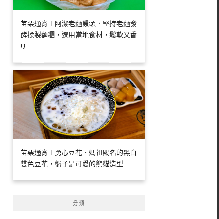
苗栗通宵︱阿潔老麵饅頭．堅持老麵發
酵揉製麵糰，選用當地食材，鬆軟又香
Q
苗栗通宵︱勇心豆花．媽祖賜名的黑白
雙色豆花，盤子是可愛的熊貓造型
分類