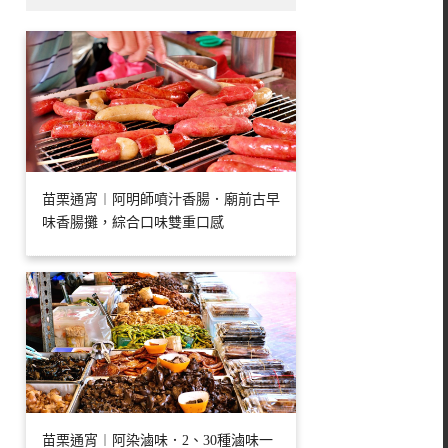
苗栗通宵︱阿明師噴汁香腸．廟前古早
味香腸攤，綜合口味雙重口感
苗栗通宵︱阿染滷味．2、30種滷味一