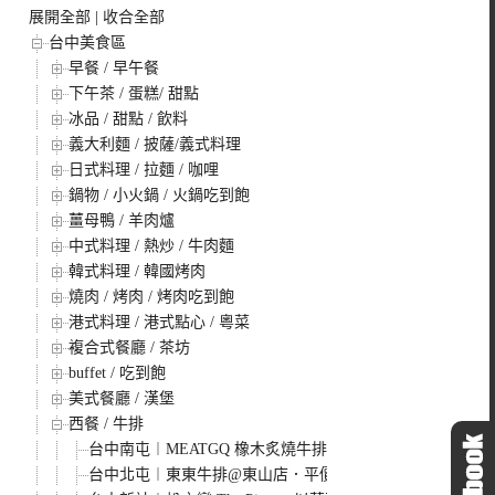
展開全部
|
收合全部
台中美食區
早餐 / 早午餐
下午茶 / 蛋糕/ 甜點
冰品 / 甜點 / 飲料
義大利麵 / 披薩/義式料理
日式料理 / 拉麵 / 咖哩
鍋物 / 小火鍋 / 火鍋吃到飽
薑母鴨 / 羊肉爐
中式料理 / 熱炒 / 牛肉麵
韓式料理 / 韓國烤肉
燒肉 / 烤肉 / 烤肉吃到飽
港式料理 / 港式點心 / 粵菜
複合式餐廳 / 茶坊
buffet / 吃到飽
美式餐廳 / 漢堡
西餐 / 牛排
台中南屯︱MEATGQ 橡木炙燒牛排館．星野集團聯手牛排
台中北屯︱東東牛排@東山店．平價牛排連鎖店，濃湯、飲