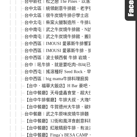
台中新社︱松之戀 The Pines．以落羽松為主題的玻璃
台中北區︱統領創意牛排館．老字號的傳統牛排館，看似不起
台中北區︱很牛炭燒牛排＠學士店．採用prime等級的牛肉
台中北屯︱柴窯火腿製造所．牛排以重計價，漢堡每日限量
台中南屯︱武之牛炭燒牛排館．N訪，美味度依舊，現在還多
台中南屯︱武之牛炭燒牛排館．搬家後牛排等級更升級，鮮甜
台中西區︱IMOUSI 愛慕斯牛排饗宴．環境優雅舒適、服務
台中西區︱IMOUSI 愛慕斯牛排．排餐價位不低，吃團購券
台中西區︱波士頓西餐 牛排 岩燒．台中老牌西餐廳，適合相
台中︱吼牛排．就是要吃肉~BJ4(已歇業)
台中西屯︱搖滾種籽 Seed Rock．早餐可以吃牛排耶~(已歇業
台中西區︱big mama牛排料理廚房．用團購券吃很划算(已歇
【台中．福華大飯店】H Bar 豪吧．八月底前20oz大牛排買
【台中餐廳】天母盛鑫食堂．超大份量的德國豬腳
【台中牛排餐廳】牛排大叔．大塊牛排推薦
【台中餐廳】牛賀德州大牛排．碳烤牛排來上菜
台中餐廳︱武之牛原味炭燒牛排麵．德州大牛排來上菜~哇嗚
【台中餐廳】12街和風洋食創意料理．出乎意料的創意好料理
【台中餐廳】紅敞精廚牛排．有淡淡懷舊氣氛的餐廳
【台中餐廳】Finga`s BESA CAMP．是餐廳也是雜貨店