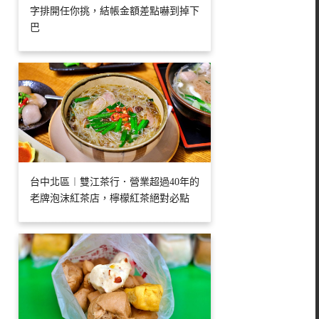
字排開任你挑，結帳金額差點嚇到掉下
巴
台中北區︱雙江茶行．營業超過40年的
老牌泡沫紅茶店，檸檬紅茶絕對必點