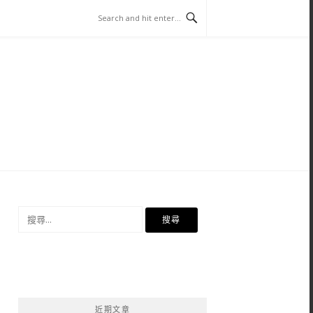
搜
尋
關
鍵
字:
近期文章