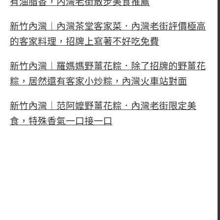
有油脂香，內灣老街散步美食推薦
新竹內灣︱內灣茶堂客家菜．內灣老街評價極高
的客家料理，招牌上寫著不好吃免費
新竹內灣︱羅媽媽野薑花粽．除了招牌的野薑花
粽，居然還有客家小炒粽，內灣火車站對面
新竹內灣︱范阿嬤野薑花粽．內灣老街限定美
食，特殊香氣一口接一口