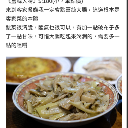
《薑絲大腸》$:180(小，單點價)
來到客家餐廳我一定會點薑絲大腸，這道根本是
客家菜的本體
酸菜很清脆，酸氣也很可以，有加一點破布子多
了一點甘味，可惜大腸吃起來潤潤的，需要多一
點的咀嚼