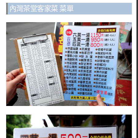
內灣茶堂客家菜 菜單