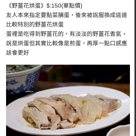
《野薑花烘蛋》$:150(單點價)
友人本來指定要點菜脯蛋，後來被說服換成這道
比較特別的野薑花烘蛋
蛋裡是吃得到野薑花的，有淡淡的野薑花香氣，
說是烘蛋但其實比較像是煎蛋，再厚一點口感應
該會更好