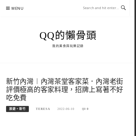
Skip
MENU
to
content
QQ的懶骨頭
我的美食與玩樂記錄
新竹內灣︱內灣茶堂客家菜．內灣老街
評價極高的客家料理，招牌上寫著不好
吃免費
旅遊。新竹
TERESA
2022-06-10
0