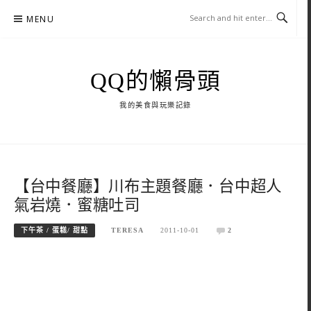
Skip
MENU
to
content
QQ的懶骨頭
我的美食與玩樂記錄
【台中餐廳】川布主題餐廳．台中超人
氣岩燒．蜜糖吐司
下午茶 / 蛋糕/ 甜點
TERESA
2011-10-01
2