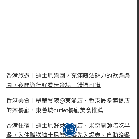
香港旅遊︱迪士尼樂園，充滿魔法魅力的歡樂樂
園，夜間遊行好看無冷場，錯過可惜
香港美食︱翠華餐廳@東涌店．香港最多連鎖店
的茶餐廳，東薈城outlet餐廳美食推薦
香港住宿︱迪士尼好萊塢酒店．米奇廚師陪吃早
餐，入住贈送迪士尼樂園優先入場券、自助晚餐