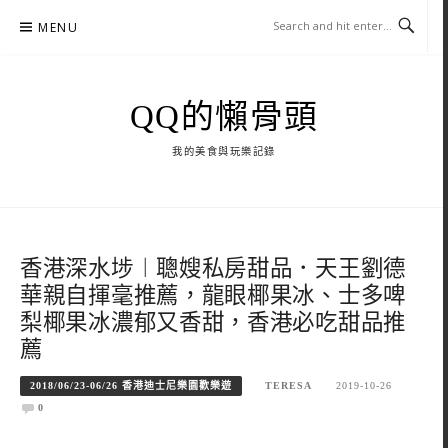
Skip
MENU
to
content
QQ的懶骨頭
我的美食與玩樂記錄
香港深水埗︱聰嫂私房甜品．天王劉德
華親自揮毫推薦，龍眼椰果冰、士多啤
梨椰果冰濃郁又香甜，香港必吃甜品推
薦
2018/06/23-06/26 香港迪士尼樂園歡樂遊
TERESA
2019-10-26
0