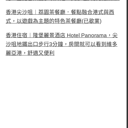
香港尖沙咀︱荔園茶餐廳．餐點融合港式與西
式，以遊戲為主題的特色茶餐廳(已歇業)
香港住宿︱隆堡麗景酒店 Hotel Panorama，尖
沙咀地鐵出口步行3分鐘，房間就可以看到維多
麗亞港，舒適又便利