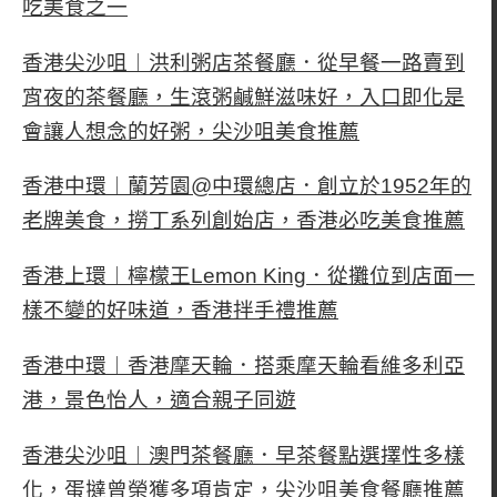
吃美食之一
香港尖沙咀︱洪利粥店茶餐廳．從早餐一路賣到
宵夜的茶餐廳，生滾粥鹹鮮滋味好，入口即化是
會讓人想念的好粥，尖沙咀美食推薦
香港中環︱蘭芳園@中環總店．創立於1952年的
老牌美食，撈丁系列創始店，香港必吃美食推薦
香港上環︱檸檬王Lemon King．從攤位到店面一
樣不變的好味道，香港拌手禮推薦
香港中環︱香港摩天輪．搭乘摩天輪看維多利亞
港，景色怡人，適合親子同遊
香港尖沙咀︱澳門茶餐廳．早茶餐點選擇性多樣
化，蛋撻曾榮獲多項肯定，尖沙咀美食餐廳推薦