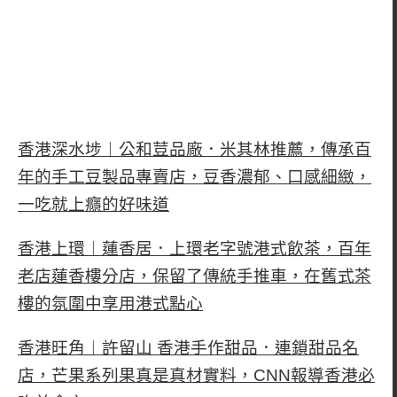
香港深水埗︱公和荳品廠．米其林推薦，傳承百
年的手工豆製品專賣店，豆香濃郁、口感細緻，
一吃就上癮的好味道
香港上環︱蓮香居．上環老字號港式飲茶，百年
老店蓮香樓分店，保留了傳統手推車，在舊式茶
樓的氛圍中享用港式點心
香港旺角︱許留山 香港手作甜品．連鎖甜品名
店，芒果系列果真是真材實料，CNN報導香港必