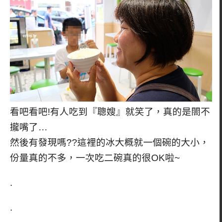
看吧看吧!有人吃到『聰嫂』就笑了，真的是閤不
攏嘴了…
然後有發現嗎??這裡的冰大概就一個碗的大小，
份量真的不多，一次吃二碗真的很OK啦~
.
.