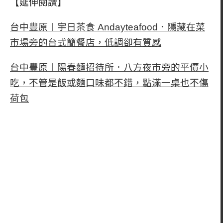
【延伸閱讀】
台中豐原︱宇日茶食 Andayteafood．隱藏在菜
市場旁的台式簡餐店，低調卻有質感
台中豐原︱陽春麵招待所．八方夜市旁的平價小
吃，不管是飯或麵口味都不錯，點滿一桌也不傷
荷包