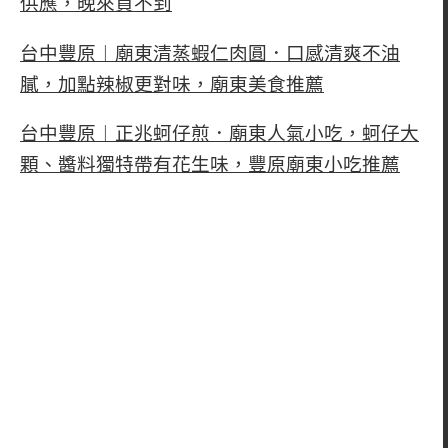
供應，晚來買不到
台中豐原︱廟東清蒸蝦仁肉圓．口感清爽不油
膩，加點辣椒更對味，廟東美食推薦
台中豐原︱正兆蚵仔煎．廟東人氣小吃，蚵仔大
顆、醬料獨特帶有花生味，豐原廟東小吃推薦