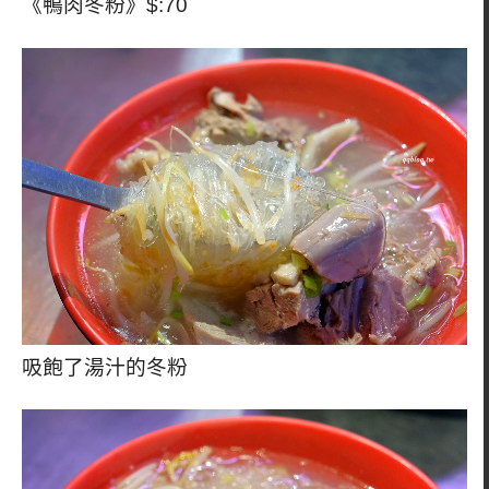
《鴨肉冬粉》$:70
吸飽了湯汁的冬粉