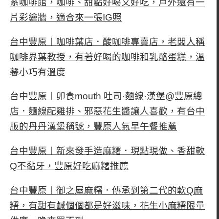
系咖啡館，咖啡、甜點好喝又好吃，戶外還有一
片彩繪牆，適合來一張IG照
台中豐原︱咖啡葉店．酸咖啡專賣店，老闆人稱
咖啡界葉教授，有著好喝的咖啡和乳酪蛋糕，溫
馨小巧有溫度
台中豐原︱卯食mouth 吐司·麵線·漢堡@豐原總
店．麵線配雞排、邪惡花生醬讓人喜歡，有台中
版的丹丹漢堡稱號，豐原人氣早午餐推薦
台中豐原︱新來發手造麻糬．現點現做、香甜軟
Q不黏牙，豐原好吃麻糬推薦
台中豐原︱御之屋麻糬．傳承到第二代的軟Q麻
糬，有甜有鹹個個都是好滋味，花生小麻糬限量