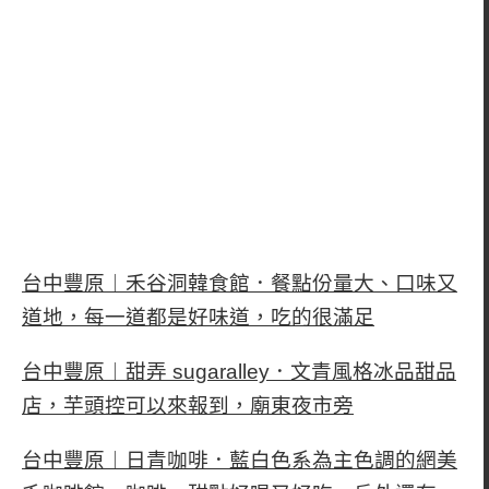
台中豐原︱禾谷洞韓食館．餐點份量大、口味又
道地，每一道都是好味道，吃的很滿足
台中豐原︱甜弄 sugaralley．文青風格冰品甜品
店，芋頭控可以來報到，廟東夜市旁
台中豐原︱日青咖啡．藍白色系為主色調的網美