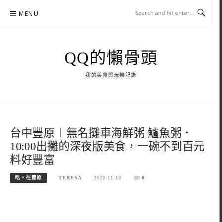
Skip
MENU
to
content
QQ的懶骨頭
我的美食與玩樂記錄
台中豐原︱無名攤車海鮮粥 鱸魚粥．
10:00出攤的深夜版美食，一碗不到百元
料好豐富
吃。在豐原
TERESA
2020-11-10
0