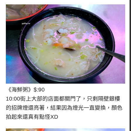
《海鮮粥》$:90
10:00街上大部的店面都關門了，只剩隔壁銀樓
的招牌燈還亮著，結果因為燈光一直變換，顏色
拍起來還真有點怪XD