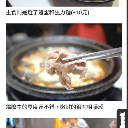
主食則是選了雞蛋和生力麵(+10元)
霜降牛的厚度還不錯，嫩嫩的很有咀嚼感