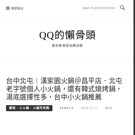
Skip
MENU
to
content
QQ的懶骨頭
我的美食與玩樂記錄
台中北屯︱漢家園火鍋＠昌平店．北屯
老字號個人小火鍋，還有韓式燒烤鍋，
湯底選擇性多，台中小火鍋推薦
鍋物 / 小火鍋 / 火鍋吃到飽
TERESA
2018-12-17
0