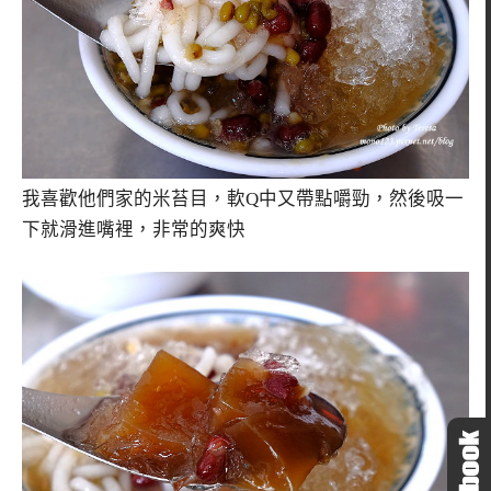
我喜歡他們家的米苔目，軟Q中又帶點嚼勁，然後吸一
下就滑進嘴裡，非常的爽快