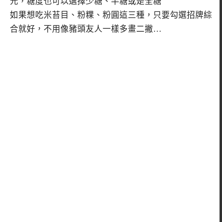
元，糖度也可以選擇少糖、半糖或是全糖
如果想吃米苔目、粉粿、粉圓這三種，只要勾選招牌綜
合就好，不用像豬頭友人一樣多畫二撇…