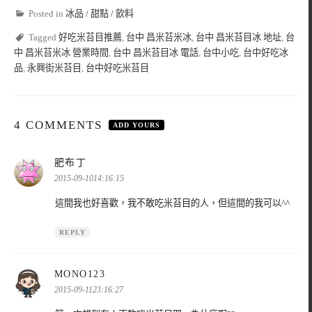
Posted in
冰品 / 甜點 / 飲料
Tagged
好吃米苔目推薦
,
台中 昌米苔米冰
,
台中 昌米苔目冰 地址
,
台
中 昌米苔米冰 營業時間
,
台中 昌米苔目冰 電話
,
台中小吃
,
台中好吃冰
品
,
永興街米苔目
,
台中好吃米苔目
4 COMMENTS
ADD YOURS
表
肥布丁
示:
2015-09-1014:16:15
這間我也好喜歡，我不敢吃米苔目的人，但這間的我可以^^
REPLY
表
MONO123
示:
2015-09-1123:16:27