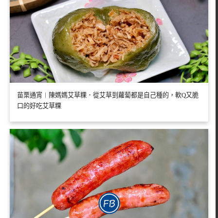
苗栗通宵︱陳媽媽艾草粿．從艾草到蘿蔔都是自己種的，軟Q又脆
口的好吃艾草粿