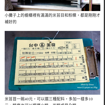
小攤子上的櫥櫃裡有滿滿的米苔目和粉粿，都是剛剛才
補好的
米苔苜一碗40元，可以選三種配料，多加一樣多10