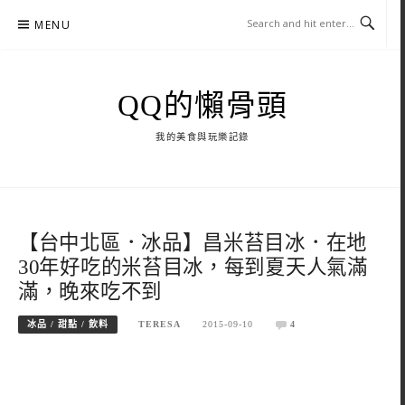
Skip
MENU
to
content
QQ的懶骨頭
我的美食與玩樂記錄
【台中北區．冰品】昌米苔目冰．在地
30年好吃的米苔目冰，每到夏天人氣滿
滿，晚來吃不到
冰品 / 甜點 / 飲料
TERESA
2015-09-10
4