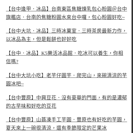
【台中逢甲．冰品】台南東區焦糖煉乳包心粉圓＠台中
旗艦店．台南的焦糖粉圓水來台中囉，包心粉圓好吃~
【台中大坑．冰品】三時冰菓室．三時茶房最新力作，
以冰品為主，但是鬆餅也好好吃
【台中．冰品】K5樂活冰品館．吃冰可以養生，你相
信嗎?
【台中大坑小吃】老芋仔圓芋．爬完山，來碗清涼的芋
圓冰吧~
【台中豐原】中興豆花．沒有豪華的門面，有的是濃郁
的古早味和好吃的豆花
【台中豐原】山薡凍手工芋圓．豐原也有好吃的芋圓，
夏天來上一碗很清涼，還有季節限定的芒果冰