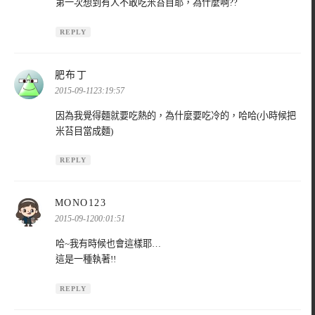
第一次想到有人不敢吃米苔目耶，為什麼啊??
REPLY
表
肥布丁
示:
2015-09-1123:19:57
因為我覺得麵就要吃熱的，為什麼要吃冷的，哈哈(小時候把
米苔目當成麵)
REPLY
表
MONO123
示:
2015-09-1200:01:51
哈~我有時候也會這樣耶…
這是一種執著!!
REPLY