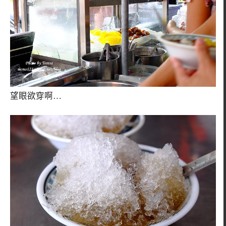
望眼欲穿啊…