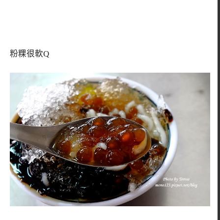
粉粿很軟Q