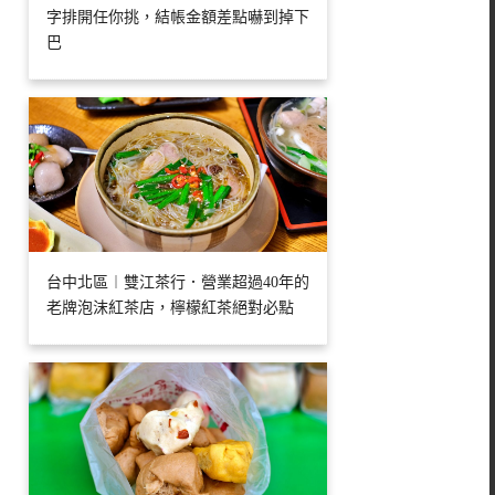
字排開任你挑，結帳金額差點嚇到掉下
巴
台中北區︱雙江茶行．營業超過40年的
老牌泡沫紅茶店，檸檬紅茶絕對必點