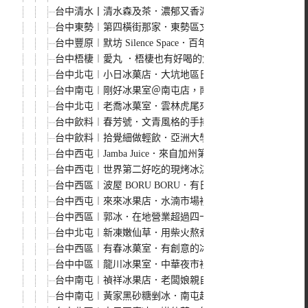
台中清水丨清水森及茶．濃郁又香濃的黑糖波霸粉圓超邪惡
台中東勢︱第四橫街那家．東勢區文青風格冰品店，黑糖珍
台中豐原︱默坊 Silence Space．百年古厝裡的清涼冰
台中梧棲︱愛丸 ．梧棲也有好喝的焦糖珍珠鮮奶，奶蓋系
台中北屯︱小日冰菓店．大坑地區日系文青冰菓店，近中台科
台中南屯︱剛好冰果室＠南屯店，南屯店新開幕，座位數變
台中北屯︱老喬冰菓室．雲林虎尾來的人氣冰菓室，文青風
台中飲料︱春芳號．文青風格的手搖飲料店，復古風格茶杯
台中飲料︱拾覺細做輕飲．亞洲大學人氣飲料店開到台中市
台中西屯︱Jamba Juice．來自加州第一品牌的果昔，
台中西屯︱世界第二好吃的現烤冰淇淋菠蘿麵包．日本金澤人
台中西區︱波屋 BORU BORU．有日式氛圍的甜品店，
台中西屯︱來來冰果店．水湳市場裡營業近30年的老店，
台中西區︱郭冰．在地營業超過四十年的老店，從傳統剉冰
台中北屯︱新凍嫩仙草．用柴火熬煮12小時的嫩仙草，有
台中西區︱有春冰菓室．有創意的冰菓室，把整顆鳳梨、西
台中中區︱龍川冰果室．中華夜市裡的老牌冰店，招牌蜜豆
台中南屯︱禎祥冰果店．老闆娘親自熬煮，冰品配料多達2、
台中南屯︱黃家黑砂糖剉冰．南屯超人氣的剉冰店，有黑砂