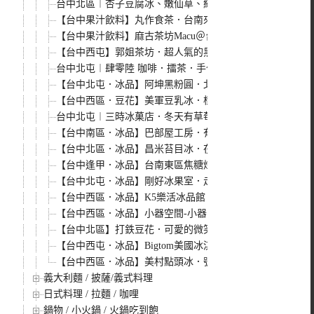
台中北區︱杏子豆腐冰、嫩仙草、紅豆湯．堅持手作的美味
【台中果汁飲料】丸作食茶．台南來的人氣手搖飲料店，自家
【台中果汁飲料】麻古茶坊Macu＠台中逢甲總店．高雄
【台中西屯】郭姐茶坊．超人氣的黑糖鮮奶珍珠，我們不用一
台中北屯︱肆零陸 咖啡．擂茶．手作點心．大坑新開幕的
【台中北屯．冰品】阿坤黑粉圓．北屯市場在地30年的好
【台中西區．豆花】美軍豆乳冰．標榜使用100%台灣黃豆
台中北屯︱三時冰菓店．冬天有草莓冰，夏天也有芒果冰，還
【台中南區．冰品】巴部屋工房．有好吃的鮮奶脆餅和吸睛
【台中北區．冰品】昌米苔目冰．在地30年好吃的米苔目
【台中逢甲．冰品】台南東區焦糖煉乳包心粉圓＠台中旗艦
【台中北屯．冰品】剛好冰果室．走復古懷舊風的冰果室，
【台中西區．冰品】K5樂活冰品館．吃冰可以養生，你相信
【台中西區．冰品】小器空間-小器15．抹茶冰好吃，已經
【台中北區】打鉄豆花．可愛的微笑鐵人頭陪你吃豆花
【台中西屯．冰品】Bigtom美國冰淇淋文化館＠大遠百
【台中西區．冰品】美村點頭冰．號稱吃了會點頭的冰
義大利麵 / 披薩/義式料理
日式料理 / 拉麵 / 咖哩
鍋物 / 小火鍋 / 火鍋吃到飽