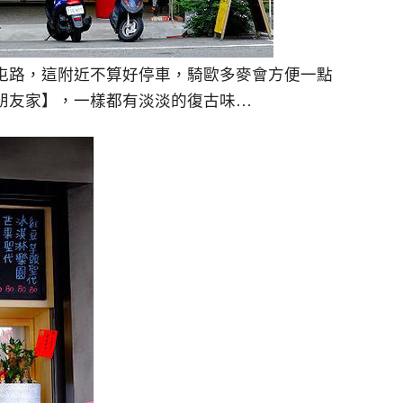
屯路，這附近不算好停車，騎歐多麥會方便一點
朋友家】，一樣都有淡淡的復古味…