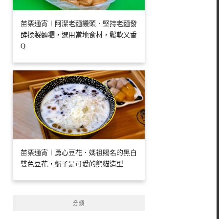
苗栗通宵︱阿潔老麵饅頭．堅持老麵發
酵揉製麵糰，選用當地食材，鬆軟又香
Q
苗栗通宵︱勇心豆花．媽祖賜名的黑白
雙色豆花，盤子是可愛的熊貓造型
分類