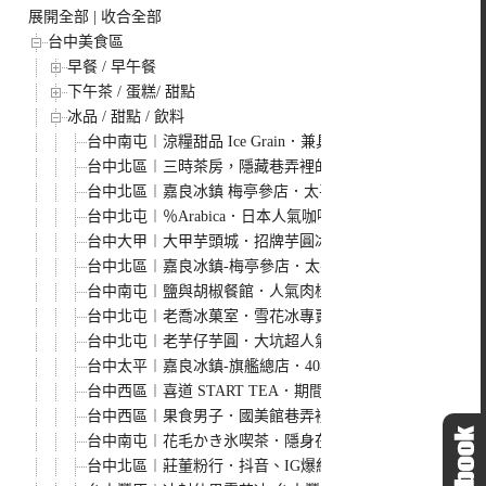
展開全部
|
收合全部
台中美食區
早餐 / 早午餐
下午茶 / 蛋糕/ 甜點
冰品 / 甜點 / 飲料
台中南屯︱涼糧甜品 Ice Grain．兼具傳統與創新，呷涼呷
台中北區︱三時茶房，隱藏巷弄裡的老宅，賣的是香濃的杏
台中北區︱嘉良冰鎮 梅亭參店．太平超人氣冰品店，冬季
台中北屯︱％Arabica．日本人氣咖啡品牌進駐台中，與建
台中大甲︱大甲芋頭城．招牌芋圓冰、芋泥西米露必點，大
台中北區︱嘉良冰鎮-梅亭參店．太平40年冰品老店插旗台
台中南屯︱鹽與胡椒餐館．人氣肉桂捲需要提早預訂
台中北屯︱老喬冰菓室．雪花冰專賣店．簡約系文青風格
台中北屯︱老芋仔芋圓．大坑超人氣芋頭芋圓冰，近大坑九
台中太平︱嘉良冰鎮-旗艦總店．40年老店新風貌，文青風
台中西區︱喜道 START TEA．期間限定粉紅色戀愛腦，
台中西區︱果食男子．國美館巷弄裡的日式刨冰，還有販售
台中南屯︱花毛かき氷喫茶．隱身在黎明新村裡的老宅冰品
台中北區︱莊董粉行．抖音、IG爆紅的散步美食，夏天吃冰