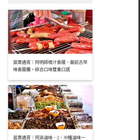
苗栗通宵︱阿明師噴汁香腸．廟前古早
味香腸攤，綜合口味雙重口感
苗栗通宵︱阿染滷味．2、30種滷味一