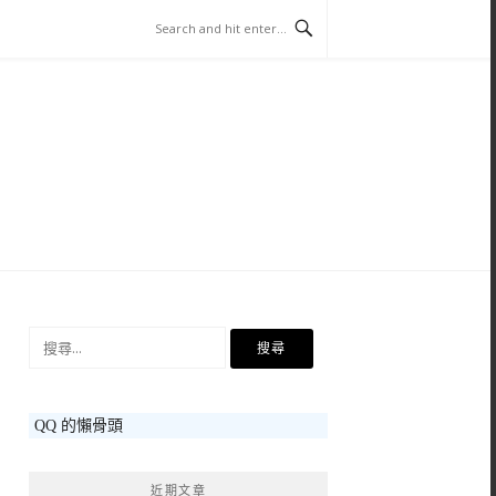
搜
尋
關
鍵
QQ 的懶骨頭
字:
近期文章