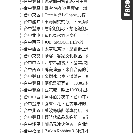
台中豐原︱冰封仙果雪花冰-台中豐原店．夏天就是要吃芒
台中豐原︱嚴雪 雪花冰專賣店．爆濃榴槤雪花冰季節限定
台中東區︱Cremia @LaLaport北館．選用北海道白
台中龍井︱東海何媽媽冰店．東海商圈超人氣冰店，冬天吃
台中豐原︱詹家泡泡冰．想吃泡泡冰不用跑基隆，豐原廟東
台中北屯︱星巴克松竹洲際店．全台首間結合運動主題的門
台中西區︱JOE_SMOOTHIE冰沙．三種口味清涼又解渴
台中西區︱太空紅茶冰．樂群街上營業超過50年的古早味
台中東勢︱晴客．客家文化飲品．結合客家元素的創意手搖
台中中區︱四季春甜食店．營業超過百年的冰品店，現點現
台中西區︱哞熹哞熹．來自台南的手搖飲品，採用鮮乳坊小農
台中豐原︱金樹冰果室．濃濃古早味的香甜鳳梨冰，每次都
台中豐原︱傳承黑糖豆花．10:00出攤的深夜人氣豆花，廟
台中豐原︱豆花城．晚上10:00才出攤開賣的豆花，單純卻
台中中區︱阿斗伯冷凍芋．台中在地30年小吃，綿密鬆軟的
台中豐原︱蔗會豆花．在古早味的土角厝裡吃甜品，夏天吃
台中北區︱萬波島嶼紅茶專門店．來自台中眷村的復古手搖
台中豐原︱輕時代飲品製造所．文青風格手搖飲料，黑糖珍只要
台中逢甲︱御品元冰火湯圓．台北通化街夜市人氣小吃，冰
台中梧棲︱Baskin Robbins 31冰淇淋@三井outlet．