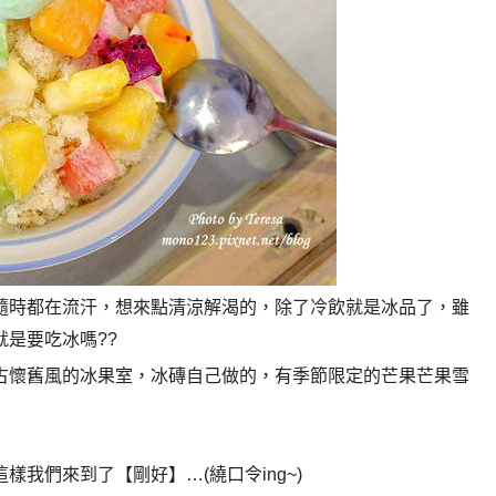
隨時都在流汗，想來點清涼解渴的，除了冷飲就是冰品了，
雖
是要吃冰嗎??
我們來到了【剛好】…(繞口令ing~)