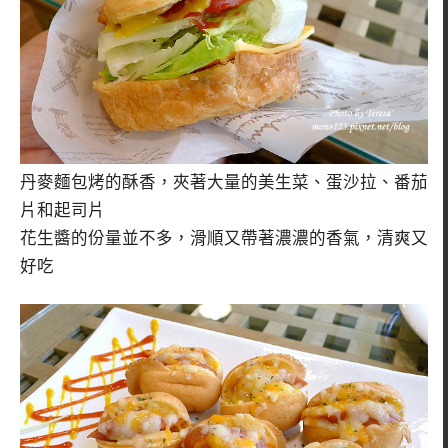
丹麥麵包烤的酥香，夾著大量的美生菜、蛋沙拉、番茄
片和起司片
花生醬的份量並不多，滑順又帶著濃濃的香氣，清爽又
好吃