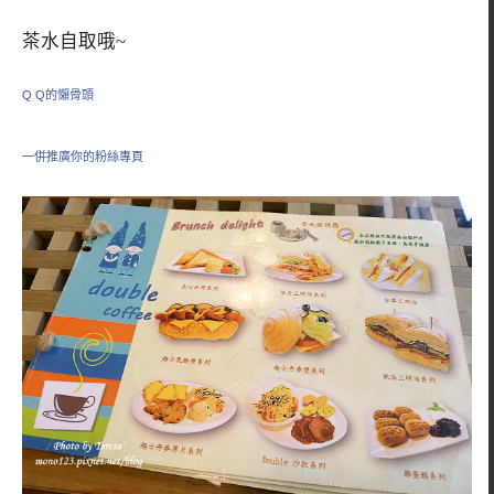
茶水自取哦~
Q Q的懶骨頭
一併推廣你的粉絲專頁