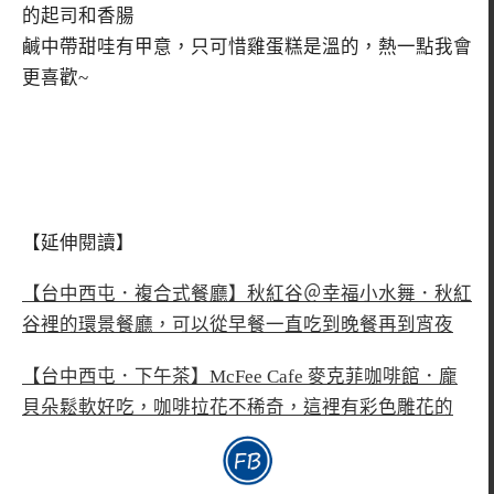
的起司和香腸
鹹中帶甜哇有甲意，只可惜雞蛋糕是溫的，熱一點我會
更喜歡~
【延伸閱讀】
【台中西屯．複合式餐廳】秋紅谷＠幸福小水舞．秋紅
谷裡的環景餐廳，可以從早餐一直吃到晚餐再到宵夜
【台中西屯．下午茶】McFee Cafe 麥克菲咖啡館．龐
貝朵鬆軟好吃，咖啡拉花不稀奇，這裡有彩色雕花的