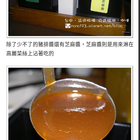
除了少不了的豬排醬還有芝麻醬，芝麻醬則是用來淋在
高麗菜絲上沾著吃的