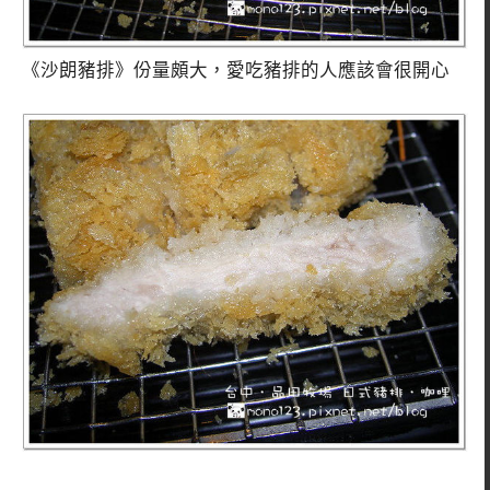
《沙朗豬排》份量頗大，愛吃豬排的人應該會很開心