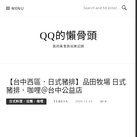
Skip
MENU
to
content
QQ的懶骨頭
我的美食與玩樂記錄
【台中西區．日式豬排】品田牧場 日式
豬排．咖哩＠台中公益店
日式料理 / 拉麵 / 咖哩
TERESA
2009-11-19
0