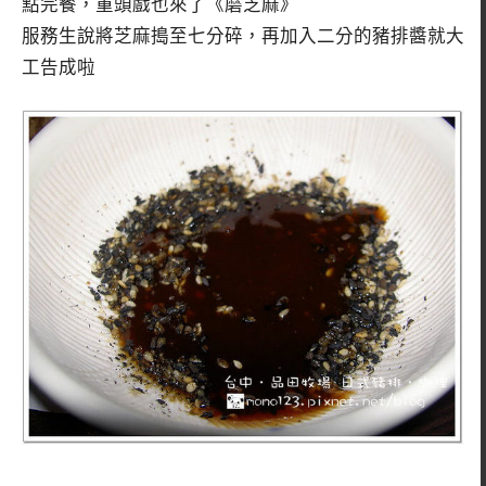
點完餐，重頭戲也來了《磨芝麻》
服務生說將芝麻搗至七分碎，再加入二分的豬排醬就大
工告成啦