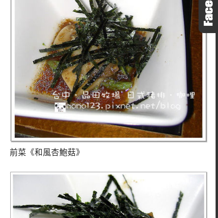
前菜《和風杏鮑菇》