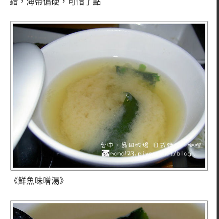
錯，海帶偏硬，可惜了點
《鮮魚味噌湯》