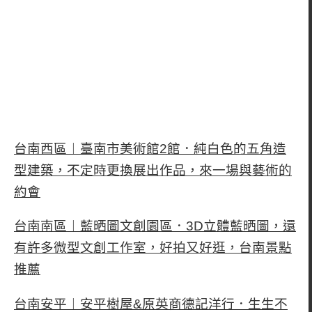
台南西區︱臺南市美術館2館．純白色的五角造
型建築，不定時更換展出作品，來一場與藝術的
約會
台南南區︱藍晒圖文創園區．3D立體藍晒圖，還
有許多微型文創工作室，好拍又好逛，台南景點
推薦
台南安平︱安平樹屋&原英商德記洋行．生生不