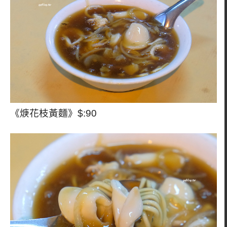
《焿花枝黃麵》$:90