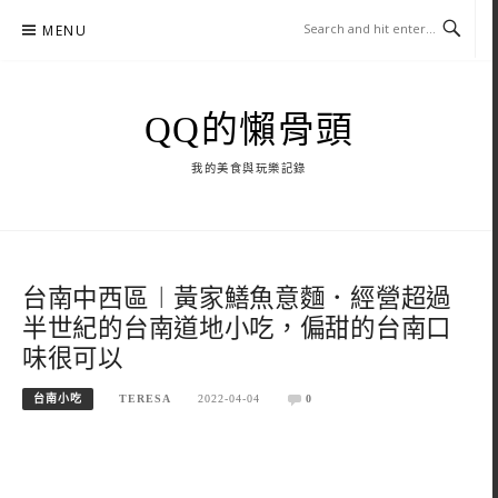
Skip
MENU
to
content
QQ的懶骨頭
我的美食與玩樂記錄
台南中西區︱黃家鱔魚意麵．經營超過
半世紀的台南道地小吃，偏甜的台南口
味很可以
台南小吃
TERESA
2022-04-04
0