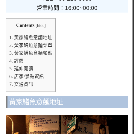
營業時間：16:00~00:00
Contents
[
hide
]
1.
黃家鱔魚意麵地址
2.
黃家鱔魚意麵菜單
3.
黃家鱔魚意麵餐點
4.
評價
5.
延伸閱讀
6.
店家/景點資訊
7.
交通資訊
黃家鱔魚意麵地址