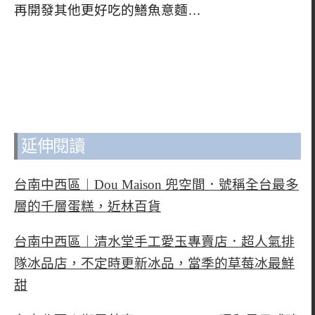
再開發其他更好吃的鱔魚意麵…
延伸閱讀
台南中西區︱Dou Maison 兜空間．號稱全台最多
層的千層蛋糕，近林百貨
台南中西區︱清水堂手工愛玉專賣店．超人氣排
隊冰品店，不定時更新冰品，當季的草莓冰最鮮
甜