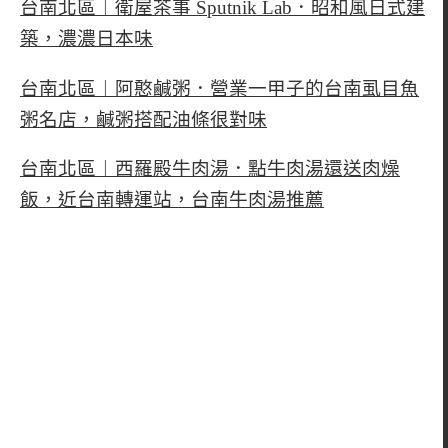
台南北區︱衛屋茶事 Sputnik Lab．昭和風日式建
築，濃濃日本味
台南北區︱阿憨鹹粥．營業一甲子的台南虱目魚
粥名店，鹹粥搭配油條很對味
台南北區︱西羅殿牛肉湯．點牛肉湯還送肉燥
飯，近台南轉運站，台南牛肉湯推薦