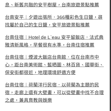
息、新舊共融的安平樹屋，台南旅遊景點推薦
台南安平︱夕遊出張所．366種彩色生日鹽，尋
找屬於自己的生日鹽，安平旅遊景點推薦
台南住宿︱Hotel de L`eau 安平留飯店．法式典
雅清新風格，早餐很有水準，台南住宿推薦
台南住宿︱煙波大飯店台南館．位在台南市中
心，距台南美術館、藍晒圖、林百貨、國華街、
保安街都很近，地理環境舒適方便
台南住宿︱荷蘭洋行民宿．以荷蘭為主題的民
宿，走廊上還有大壁畫，可以從壁畫中找不合理
之處，兼具育教與娛樂