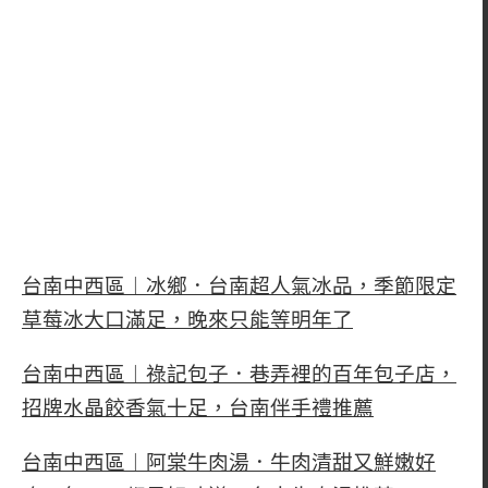
台南中西區︱冰鄉．台南超人氣冰品，季節限定
草莓冰大口滿足，晚來只能等明年了
台南中西區︱祿記包子．巷弄裡的百年包子店，
招牌水晶餃香氣十足，台南伴手禮推薦
台南中西區︱阿棠牛肉湯．牛肉清甜又鮮嫩好