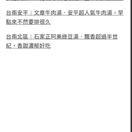
台南安平︱文章牛肉湯．安平超人氣牛肉湯，早
點來不然要排很久
台南北區︱石家正阿美綠豆湯．飄香超過半世
紀，香甜濃郁好吃