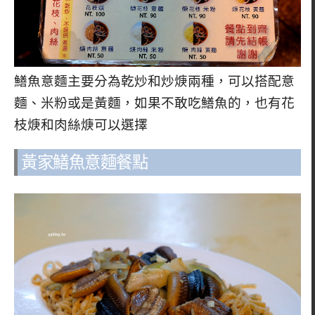
鱔魚意麵主要分為乾炒和炒焿兩種，可以搭配意
麵、米粉或是黃麵，如果不敢吃鱔魚的，也有花
枝焿和肉絲焿可以選擇
黃家鱔魚意麵餐點