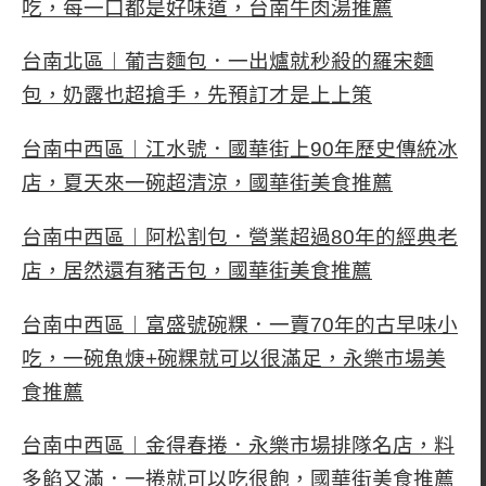
吃，每一口都是好味道，台南牛肉湯推薦
台南北區︱葡吉麵包．一出爐就秒殺的羅宋麵
包，奶露也超搶手，先預訂才是上上策
台南中西區︱江水號．國華街上90年歷史傳統冰
店，夏天來一碗超清涼，國華街美食推薦
台南中西區︱阿松割包．營業超過80年的經典老
店，居然還有豬舌包，國華街美食推薦
台南中西區︱富盛號碗粿．一賣70年的古早味小
吃，一碗魚焿+碗粿就可以很滿足，永樂市場美
食推薦
台南中西區︱金得春捲．永樂市場排隊名店，料
多餡又滿．一捲就可以吃很飽，國華街美食推薦