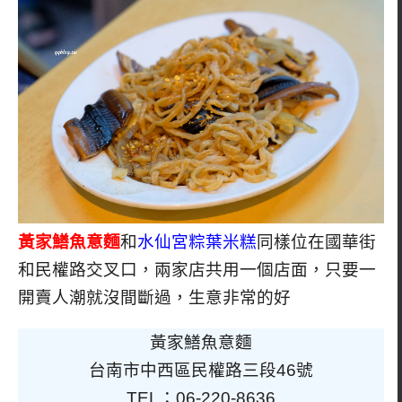
黃家鱔魚意麵
和
水仙宮粽葉米糕
同樣位在國華街
和民權路交叉口，兩家店共用一個店面，只要一
開賣人潮就沒間斷過，生意非常的好
黃家鱔魚意麵
台南市中西區民權路三段46號
TEL：06-220-8636