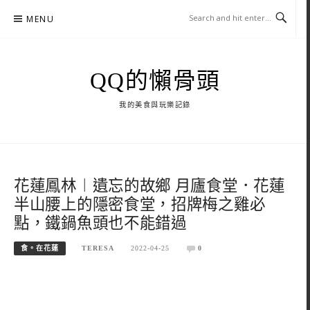
Skip
MENU
to
content
QQ的懶骨頭
我的美食與玩樂記錄
花蓮鳳林︱遺忘的故鄉 月廬食堂．花蓮
半山腰上的隱密食堂，招牌梅之雞必
點，鐵鍋魚頭也不能錯過
食。在花蓮
TERESA
2022-04-25
0