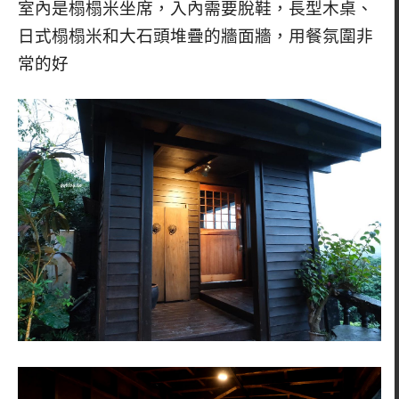
室內是榻榻米坐席，入內需要脫鞋，長型木桌、
日式榻榻米和大石頭堆疊的牆面牆，用餐氛圍非
常的好