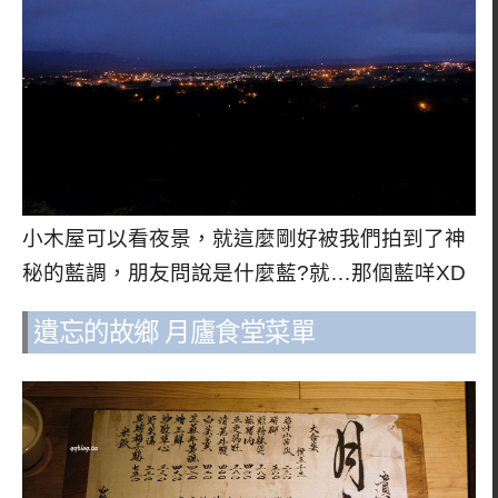
小木屋可以看夜景，就這麼剛好被我們拍到了神
秘的藍調，朋友問說是什麼藍?就…那個藍咩XD
遺忘的故鄉 月廬食堂菜單