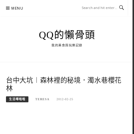
Skip
MENU
to
content
QQ的懶骨頭
我的美食與玩樂記錄
台中大坑︱森林裡的秘境．濁水巷櫻花
林
生活嘩啦啦
TERESA
2012-02-25