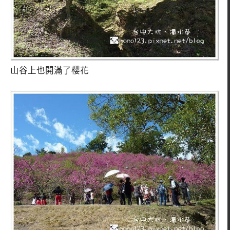
山谷上也開滿了櫻花