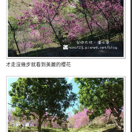
才走沒幾步就看到美麗的櫻花