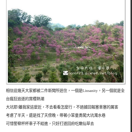
相信這幾天大家都被二件新聞所迷住，一個是Linsanity，另一個就是全
台瘋狂追逐的賞櫻熱潮
大坑耶!離我家這麼近，不去看看怎麼行，不過據回報塞車塞的厲害
考慮了半天，還是找了天傍晚，帶著小笨童勇闖大坑濁水巷
可惜警察杯杯車子不給進，只好打道回府吃嫩仙草去