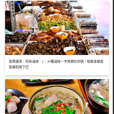
苗栗通宵︱阿染滷味．2、30種滷味一字排開任你挑，結帳金額差
點嚇到掉下巴