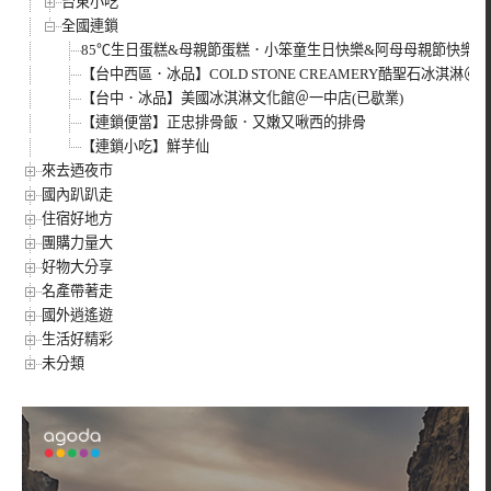
台東小吃
全國連鎖
85℃生日蛋糕&母親節蛋糕．小笨童生日快樂&阿母母親節快樂
【台中西區．冰品】COLD STONE CREAMERY酷聖石冰淇淋＠
【台中．冰品】美國冰淇淋文化館＠一中店(已歇業)
【連鎖便當】正忠排骨飯．又嫩又啾西的排骨
【連鎖小吃】鮮芋仙
來去迺夜市
國內趴趴走
住宿好地方
團購力量大
好物大分享
名產帶著走
國外逍遙遊
生活好精彩
未分類