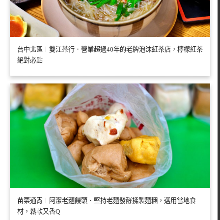
台中北區︱雙江茶行．營業超過40年的老牌泡沫紅茶店，檸檬紅茶
絕對必點
苗栗通宵︱阿潔老麵饅頭．堅持老麵發酵揉製麵糰，選用當地食
材，鬆軟又香Q