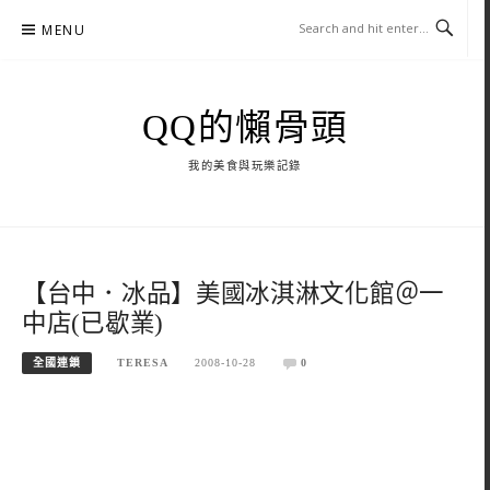
Skip
MENU
to
content
QQ的懶骨頭
我的美食與玩樂記錄
【台中．冰品】美國冰淇淋文化館＠一
中店(已歇業)
全國連鎖
TERESA
2008-10-28
0