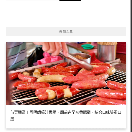
關
鍵
字:
近期文章
苗栗通宵︱阿明師噴汁香腸．廟前古早味香腸攤，綜合口味雙重口
感