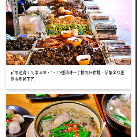
苗栗通宵︱阿染滷味．2、30種滷味一字排開任你挑，結帳金額差
點嚇到掉下巴