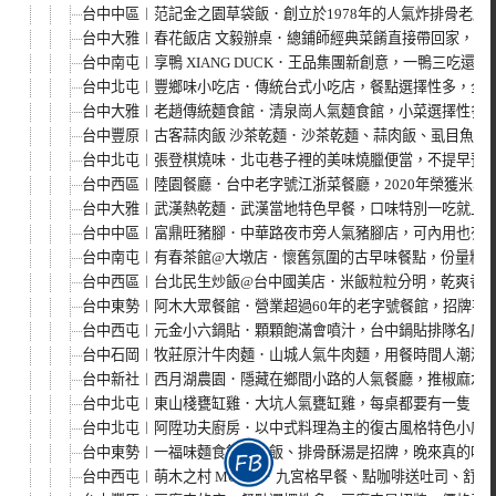
台中中區︱范記金之園草袋飯．創立於1978年的人氣炸排骨老店
台中大雅︱春花飯店 文毅辦桌．總鋪師經典菜餚直接帶回家，油
台中南屯︱享鴨 XIANG DUCK．王品集團新創意，一鴨三吃
台中北屯︱豐鄉味小吃店．傳統台式小吃店，餐點選擇性多，全
台中大雅︱老趙傳統麵食館．清泉崗人氣麵食館，小菜選擇性多
台中豐原︱古客蒜肉飯 沙茶乾麵．沙茶乾麵、蒜肉飯、虱目魚肚
台中北屯︱張登棋燒味．北屯巷子裡的美味燒臘便當，不提早預
台中西區︱陸園餐廳．台中老字號江浙菜餐廳，2020年榮獲米其
台中大雅︱武漢熱乾麵．武漢當地特色早餐，口味特別一吃就上
台中中區︱富鼎旺豬腳．中華路夜市旁人氣豬腳店，可內用也有外
台中南屯︱有春茶館@大墩店．懷舊氛圍的古早味餐點，份量精
台中西區︱台北民生炒飯@台中國美店．米飯粒粒分明，乾爽香
台中東勢︱阿木大眾餐館．營業超過60年的老字號餐館，招牌芋
台中西屯︱元金小六鍋貼．顆顆飽滿會噴汁，台中鍋貼排隊名店
台中石岡︱牧莊原汁牛肉麵．山城人氣牛肉麵，用餐時間人潮滿
台中新社︱西月湖農園．隱藏在鄉間小路的人氣餐廳，推椒麻水
台中北屯︱東山棧甕缸雞．大坑人氣甕缸雞，每桌都要有一隻，20
台中北屯︱阿陞功夫廚房．以中式料理為主的復古風格特色小店
台中東勢︱一福味麵食館．油飯、排骨酥湯是招牌，晚來真的吃
台中西屯︱萌木之村 MOMU．九宮格早餐、點咖啡送吐司、舒芙