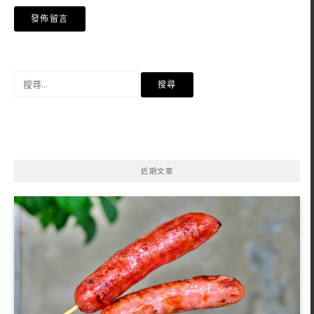
搜
尋
關
鍵
字:
近期文章