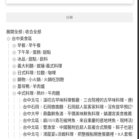
分類
展開全部
|
收合全部
台中美食區
早餐 / 早午餐
下午茶 / 蛋糕/ 甜點
冰品 / 甜點 / 飲料
義大利麵 / 披薩/義式料理
日式料理 / 拉麵 / 咖哩
鍋物 / 小火鍋 / 火鍋吃到飽
薑母鴨 / 羊肉爐
中式料理 / 熱炒 / 牛肉麵
台中北屯︱溫叨古早味料理餐廳．三合院裡的古早味料理，連續
台中石岡︱石岡擔擔麵．石岡超人氣客家料理，沒有提早預訂會
台中大甲︱鼎鱻鮮魚湯．平價美味鮮魚料理，鎮瀾宮美食推薦
台中北區︱麻川川青花椒烤魚．來自重慶的道地烤魚，現烤活魚
台中北區︱雙漁堂．中國醫附近超人氣複合式簡餐，粽子也是招
台中北屯︱鴻龍宴x活蝦料理．把整艘船開進餐廳裡，8人套餐菜