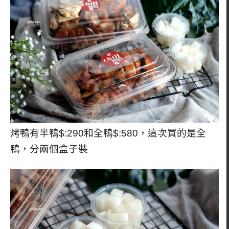
烤鴨有半鴨$:290和全鴨$:580，這次買的是全
鴨，分兩個盒子裝