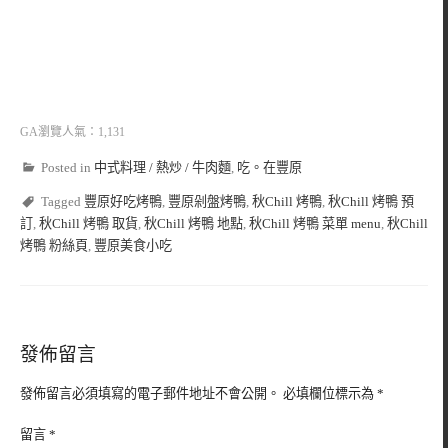
GA瀏覽人氣：1,131
Posted in
中式料理 / 熱炒 / 牛肉麵
,
吃。在豐原
Tagged
豐原好吃烤鴨
,
豐原剁盤烤鴨
,
秋Chill 烤鴨
,
秋Chill 烤鴨 預
訂
,
秋Chill 烤鴨 取貨
,
秋Chill 烤鴨 地點
,
秋Chill 烤鴨 菜單 menu
,
秋Chill
烤鴨 粉絲頁
,
豐原美食小吃
發佈留言
發佈留言必須填寫的電子郵件地址不會公開。
必填欄位標示為
*
留言
*