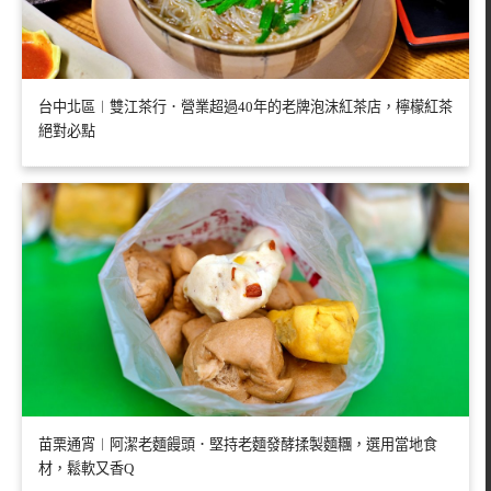
台中北區︱雙江茶行．營業超過40年的老牌泡沫紅茶店，檸檬紅茶
絕對必點
苗栗通宵︱阿潔老麵饅頭．堅持老麵發酵揉製麵糰，選用當地食
材，鬆軟又香Q