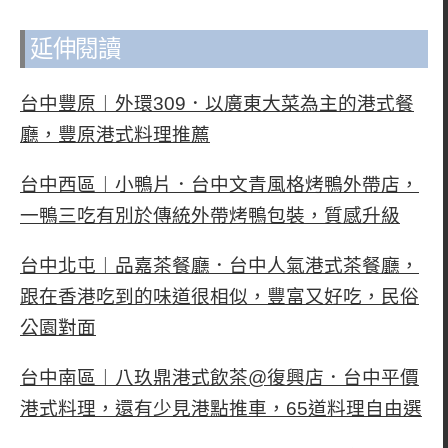
延伸閱讀
台中豐原︱外環309．以廣東大菜為主的港式餐
廳，豐原港式料理推薦
台中西區︱小鴨片．台中文青風格烤鴨外帶店，
一鴨三吃有別於傳統外帶烤鴨包裝，質感升級
台中北屯︱品嘉茶餐廳．台中人氣港式茶餐廳，
跟在香港吃到的味道很相似，豐富又好吃，民俗
公園對面
台中南區︱八玖鼎港式飲茶@復興店．台中平價
港式料理，還有少見港點推車，65道料理自由選