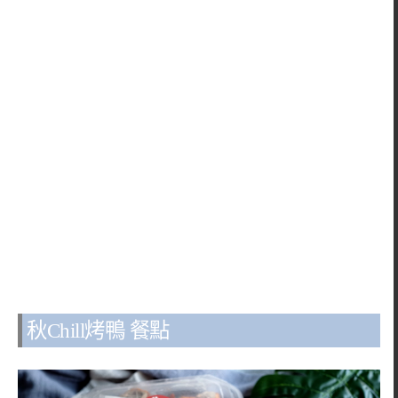
秋Chill烤鴨 餐點