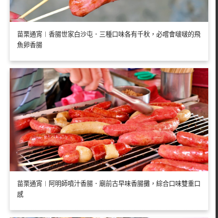
苗栗通宵︱香腸世家白沙屯．三種口味各有千秋，必嚐會啵啵的飛
魚卵香腸
苗栗通宵︱阿明師噴汁香腸．廟前古早味香腸攤，綜合口味雙重口
感