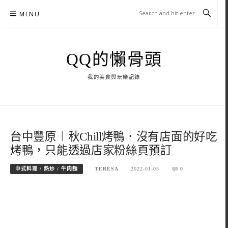
Skip
MENU
to
content
QQ的懶骨頭
我的美食與玩樂記錄
台中豐原︱秋Chill烤鴨．沒有店面的好吃
烤鴨，只能透過店家粉絲頁預訂
中式料理 / 熱炒 / 牛肉麵
TERESA
2022-01-05
0