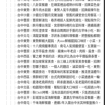
台中南屯︱八卦窯餐廳．在磚窯裡品嚐熱炒料理，招牌菜色金字
台中東勢︱黃牛肉水餃館．東勢人氣牛肉麵館，招牌麻辣牛肚、
台中沙鹿︱沙鹿拉仔麵月見豬油飯．懷舊的課堂坐位用餐區，還
台中豐原︱豐原鮮湯包．巷弄裡超人氣鮮肉湯包，現點現作只賣
台中中區︱醉月樓台灣菜．宮原眼科裡的台菜料理，連續兩連獲
台中豐原︱阿旺澄食堂．傳承自媽媽好手藝的古早味小吃，新店
台中北屯︱鴻龍宴餐廳．浮誇系活蝦料理餐廳，把整艘船都開進
台中東勢︱東勢鮮蝦大餛飩．大size鮮蝦餛飩口味好，小菜、米
台中南屯︱十八燒燒臘專賣店．南屯人氣燒臘便當，五寶飯一次
台中豐原︱永芳亭扁食 肉粽．廟東80年老店，肉粽、扁食、四神
台中西區︱饕之鄉 李姐的店．網友評比為台中平價版鼎泰豐，20
台中豐原︱新加坡客家美食．台三線上的客家美食餐廳，招牌燜
台中東勢︱怒騾子麵店．一個人的麵店，滷菜值得一吃，東勢美
台中東勢︱檳園食坊．平價美味的客家菜餐廳，推清燙溫體牛肉
台中西區︱樂群蚵仔粥．台式肉粥鮮甜好吃，小菜通通來一輪也
台中南屯︱鹿港老堯師肉包．師承鹿港超人氣老龍師的香菇鮮肉
台中北區︱柏園現炒簡餐．餐點份量大口味好，一吃超過20年的
台中豐原︱秋Chill烤鴨．沒有店面的好吃烤鴨，只能透過店家粉
台中太平︱彭城堂台菜海鮮餐廳．濃濃古早味的台菜餐廳，連續2
台中南屯︱千味海鮮餐廳．連續2年入圍台中米其林餐盤推介，推