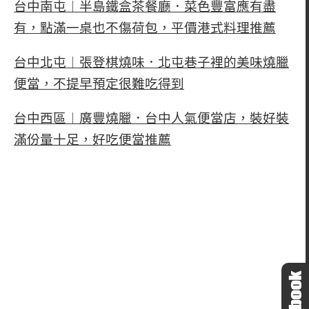
台中南屯︱半島鐵盒茶餐廳．菜色豐富應有盡
有，點滿一桌也不傷荷包，平價港式料理推薦
台中北屯︱張登棋燒味．北屯巷子裡的美味燒臘
便當，不提早預定很難吃得到
台中西區︱廣豐燒臘．台中人氣便當店，裝好裝
滿份量十足，好吃便當推薦