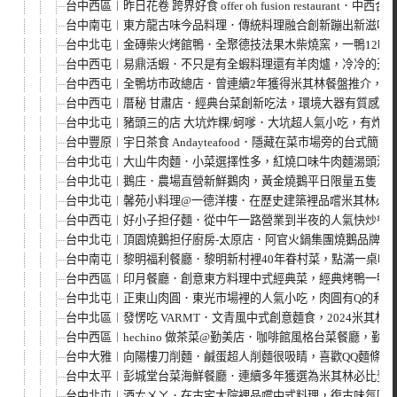
台中西區︱昨日花卷 跨界好食 offer oh fusion restaur
台中南屯︱東方龍古味今品料理．傳統料理融合創新蹦出新滋味
台中北屯︱金磚柴火烤館鴨．全聚德技法果木柴燒窯，一鴨12吃
台中西屯︱易鼎活蝦．不只是有全蝦料理還有羊肉爐，冷冷的天
台中西屯︱全鴨坊市政總店．曾連續2年獲得米其林餐盤推介，招
台中西屯︱厝秘 甘肅店．經典台菜創新吃法，環境大器有質感，
台中北屯︱豬頭三的店 大坑炸粿/蚵嗲．大坑超人氣小吃，有炸
台中豐原︱宇日茶食 Andayteafood．隱藏在菜市場旁的台式簡
台中北屯︱大山牛肉麵．小菜選擇性多，紅燒口味牛肉麵湯頭濃
台中北屯︱鵝庄．農場直營新鮮鵝肉，黃金燒鵝平日限量五隻，
台中北屯︱馨苑小料理@一德洋樓．在歷史建築裡品嚐米其林必
台中西屯︱好小子担仔麵．從中午一路營業到半夜的人氣快炒餐
台中北屯︱頂園燒鵝担仔廚房-太原店．阿官火鍋集團燒鵝品牌，
台中南屯︱黎明福利餐廳．黎明新村裡40年眷村菜，點滿一桌吃
台中西區︱印月餐廳．創意東方料理中式經典菜，經典烤鴨一鴨
台中北屯︱正東山肉圓．東光市場裡的人氣小吃，肉圓有Q的和酥
台中北區︱發愣吃 VARMT．文青風中式創意麵食，2024米其林
台中西區︱hechino 做茶菜@勤美店．咖啡館風格台菜餐廳，勤
台中大雅︱向陽樓刀削麵．鹹蛋超人削麵很吸睛，喜歡QQ麵條的
台中太平︱彭城堂台菜海鮮餐廳．連續多年獲選為米其林必比登
台中北屯︱酒ㄊㄨㄚ．在古宅大院裡品嚐中式料理，復古味氛圍