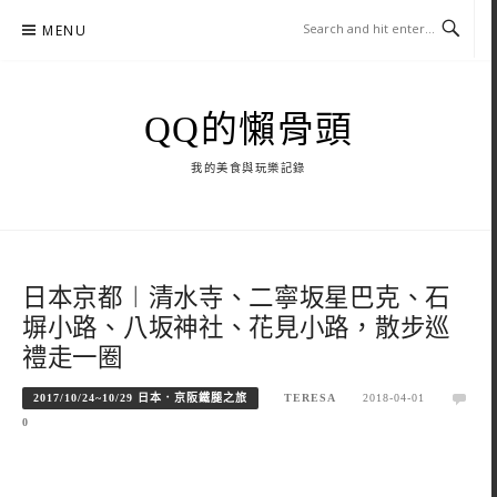
Skip
MENU
to
content
QQ的懶骨頭
我的美食與玩樂記錄
日本京都︱清水寺、二寧坂星巴克、石
塀小路、八坂神社、花見小路，散步巡
禮走一圈
2017/10/24~10/29 日本．京阪鐵腿之旅
TERESA
2018-04-01
0