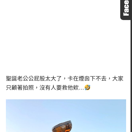
聖誕老公公屁股太大了，卡在煙囪下不去，大家
只顧著拍照，沒有人要救他欸…