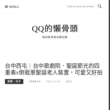
Skip
MENU
to
content
QQ的懶骨頭
我的美食與玩樂記錄
台中西屯︱台中歌劇院．聖誕節光的四
重奏x倒栽蔥聖誕老人裝置，可愛又好拍
旅遊。台中
TERESA
2021-12-16
0