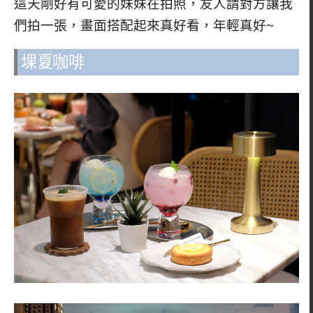
這天剛好有可愛的妹妹在拍照，友人請對方讓我
們拍一張，畫面搭配起來真好看，年輕真好~
堁夏咖啡