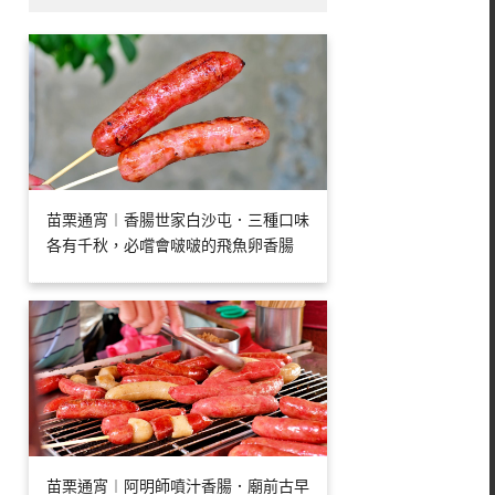
苗栗通宵︱香腸世家白沙屯．三種口味
各有千秋，必嚐會啵啵的飛魚卵香腸
苗栗通宵︱阿明師噴汁香腸．廟前古早