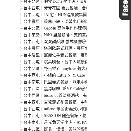
台中北區︱嚼食 noms 學士店，清新風格適合多人聚餐，
台中西屯︱菲菲花園 義式餐廳．台中老字號義式餐廳，餐
台中北屯︱JAI宅．HUN混餐飲集團6號店，叢林宮廷風
台中豐原︱義思小館．溫馨小巧的義式餐廳，餐點選擇性多
台中北區︱GaoMu 高沐手作料理餐廳．巷弄裡的低調美
台中東勢︱NiKi 里趣咖啡．宛如置身世外桃源般的隱密咖
台中西屯︱双双鹹酥雞 義式餐廳＠台中中科店．結合台式鹹
台中豐原︱塔利歐義式料理．豐原太平洋sogo全新進駐的義
台中后里︱黛麗佐手義式餐廳．反應過激的貓Line貼圖也有主題
台中北屯︱眺高啖藝．台中大坑景觀餐廳，270度環視北屯
台中北區︱野米樂Yummylove 義大利麵 燉飯 手作光
台中西屯︱小紐約 Little N. Y. Cafe．中科商
台中南屯︱巴里義式餐廳．以地中海風情為主題的義式餐廳
台中西區︱黑浮咖啡 RÊVE Café＠台中店．高雄人氣
台中西區︱bistro 88義法餐酒館．有慵懶氛圍的餐酒館，
台中西屯︱吉兒義式花園餐廳．中科商圈充滿義式風味義式
台中西屯︱milano 米蘭街義式小餐館．中科商圈義式餐
台中西屯︱SESSION 隨選餐館．精明商圈裡的小餐館
台中南屯︱月光兔天堂小店．AVPN正統拿坡里披薩協會認證
台中北區︱好食．慢慢．美味的餐點重質不重量，只是價格