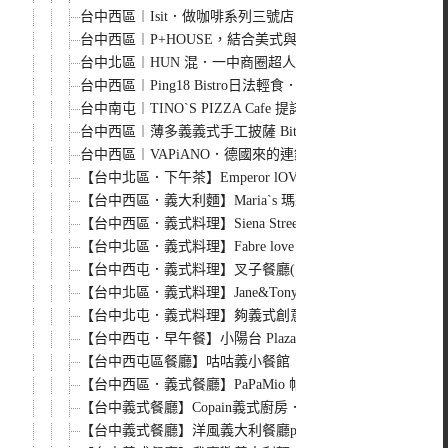
台中西區︱Isit．做咖啡系列三號店，一樓有美式餐廳的
台中西區︱P+HOUSE，結合美式與義式料理的特色餐廳，
台中北區︱HUN 混．一中商圈超人氣義式餐廳，有工業風
台中西區︱Ping18 Bistro日法輕食．融合日式和法式的
台中南屯︱TINO`S PIZZA Cafe 提諾皮斯＠大墩
台中西區︱薄多義義式手工披薩 Bite 2 eat．高雄來
台中西區︱VAPiANO．德國來的連鎖餐廳，有pizza、
【台中北區．下午茶】Emperor lOVE 御奉小餐館＠中
【台中西區．義大利麵】Maria`s 瑪莉亞廚房．有湯汁
【台中西區．義式料理】Siena Street 西納小街．環
【台中北區．義式料理】Fabre love kitchen 法比
【台中西屯．義式料理】叉子餐廳(ㄨ子親子餐廳)．輕井澤
【台中北區．義式料理】Jane&Tony＠一中店．一中商圈
【台中北屯．義式料理】夠義式創意料理．美味的松阪豬，
【台中西屯．早午餐】小陽台 Plaza．團購券又一發(已歇業)
【台中西屯區餐廳】咕咕義小餐館．小店也有好味道
【台中西區．義式餐廳】PaPaMio 帕帕米歐義式廚房．存
【台中義式餐廳】Copain義式廚房．日本來的義式餐廳
【台中義式餐廳】洋風義大利餐廳pasta home．好吃義大利