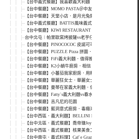
【台中義式餐廳】我喜歡義大利麵．是啊~我喜歡義大利麵
【台中餐廳】MOMO PASTA＠中友百貨旁
【台中餐廳】天堂小店．是月光兔開的餐廳嗎??
【台中義式餐廳】BATTIS風味義式小館．很美味的義式小
【台中餐廳】KIWI RESTAURANT．好吃的義大利麵
台中北屯︱帕里歐窯烤披薩vs老芋仔芋圓．手工披薩現場製
【台中餐廳】PINOCOCOC 皮諾可可 RESTAURANT．來
【台中餐廳】PUZZLE Pizza 拼圖．披薩．搬新家並改名為
【台中餐廳】FiFi義大利麵．值得推薦的義大利麵餐廳
【台中餐廳】K2小蝸牛廚房．相信 真的有人在乎義大利麵
【台中餐廳】小蕃茄我家廚房．用料實在、便宜大方又好吃
【台中餐廳】華麗狂女士．華麗女士們的最佳聚會場所(華美
【台中餐廳】曼蒂在家義大利麵．值得真心推薦的義大利麵
【台中餐廳】Fatty`s義大利麵vs春水堂人文茶館
【台中餐廳】吉凡尼的花園
【台中餐廳】藍洞意式廚房．毒癮海鮮麵很特別
【台中西區．義大利麵】BELLINI PASTA PASTA＠台中公
【台中北區．義式餐廳】喬帝瑭Joy`s Caf`e義大利餐廳
【台中西區．義式餐廳】核果美食工房Walnut`s castle
【台中南屯．義式料理】Caf`e Grazie 義式屋 古拉爵