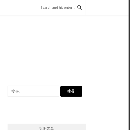
搜
尋
關
鍵
字:
近期文章