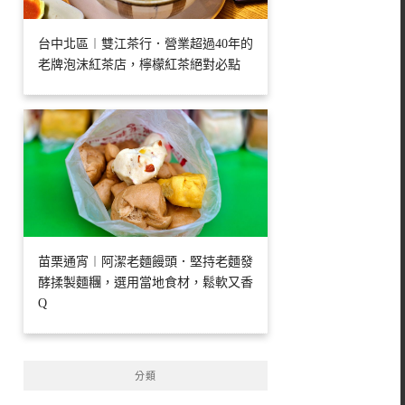
台中北區︱雙江茶行．營業超過40年的
老牌泡沫紅茶店，檸檬紅茶絕對必點
苗栗通宵︱阿潔老麵饅頭．堅持老麵發
酵揉製麵糰，選用當地食材，鬆軟又香
Q
分類