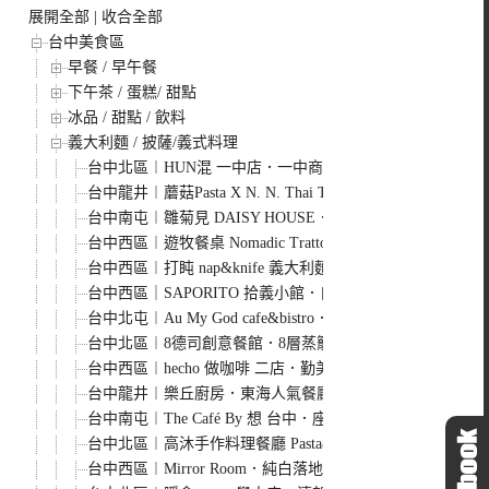
展開全部
|
收合全部
台中美食區
早餐 / 早午餐
下午茶 / 蛋糕/ 甜點
冰品 / 甜點 / 飲料
義大利麵 / 披薩/義式料理
台中北區︱HUN混 一中店．一中商圈老牌義大利麵，用餐
台中龍井︱蘑菇Pasta X N. N. Thai Thai．東海
台中南屯︱雛菊見 DAISY HOUSE．網美系美食餐廳，造
台中西區︱遊牧餐桌 Nomadic Trattoria．台中國美館附近
台中西區︱打盹 nap&knife 義大利麵專賣．Google評價高
台中西區｜SAPORITO 拾義小館．自製手工麵條型狀特別
台中北屯︱Au My God cafe&bistro．澳式早午餐咖啡
台中北區︱8德司創意餐館．8層蒸籠堆疊成一座101海鮮塔，
台中西區︱hecho 做咖啡 二店．勤美商圈巷弄內有質感餐
台中龍井︱樂丘廚房．東海人氣餐廳，餐點選擇性多，也是
台中南屯︱The Café By 想 台中．座落七期獨棟咖啡
台中北區︱高沐手作料理餐廳 Pasta&Steak．藏身在巷
台中西區︱Mirror Room．純白落地窗裡的澳式早午餐，