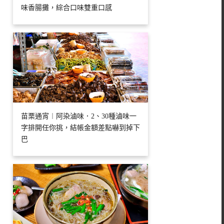
味香腸攤，綜合口味雙重口感
苗栗通宵︱阿染滷味．2、30種滷味一
字排開任你挑，結帳金額差點嚇到掉下
巴