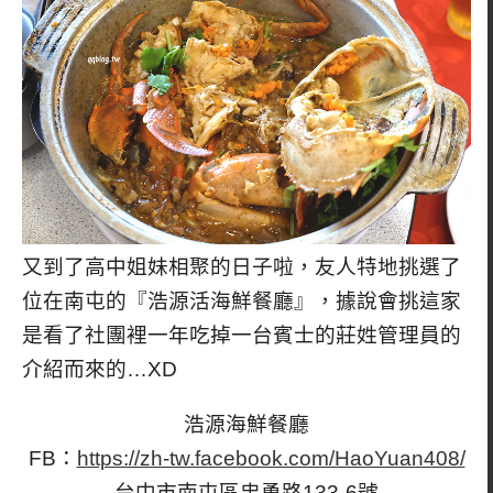
又到了高中姐妹相聚的日子啦，友人特地挑選了
位在南屯的『浩源活海鮮餐廳』，據說會挑這家
是看了社團裡一年吃掉一台賓士的莊姓管理員的
介紹而來的…XD
浩源海鮮餐廳
FB：
https://zh-tw.facebook.com/HaoYuan408/
台中市南屯區忠勇路133-6號