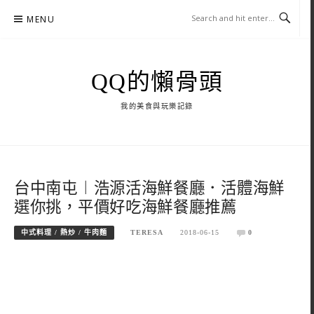
Skip
MENU
to
content
QQ的懶骨頭
我的美食與玩樂記錄
台中南屯︱浩源活海鮮餐廳．活體海鮮
選你挑，平價好吃海鮮餐廳推薦
中式料理 / 熱炒 / 牛肉麵
TERESA
2018-06-15
0