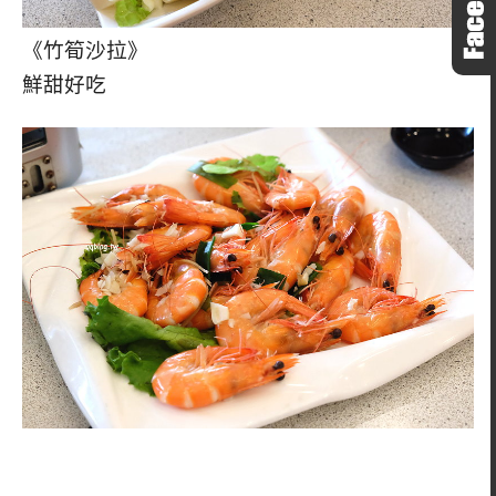
《竹筍沙拉》
鮮甜好吃