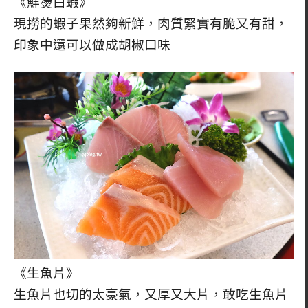
《鮮燙白蝦》
現撈的蝦子果然夠新鮮，肉質緊實有脆又有甜，
印象中還可以做成胡椒口味
《生魚片》
生魚片也切的太豪氣，又厚又大片，敢吃生魚片